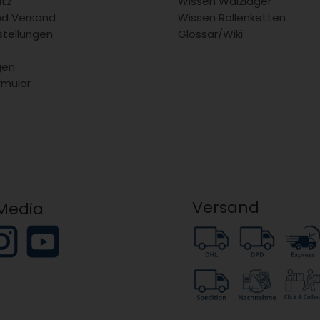
tz
Wissen Wälzlager
nd Versand
Wissen Rollenketten
stellungen
Glossar/Wiki
gen
rmular
Versand
 Media