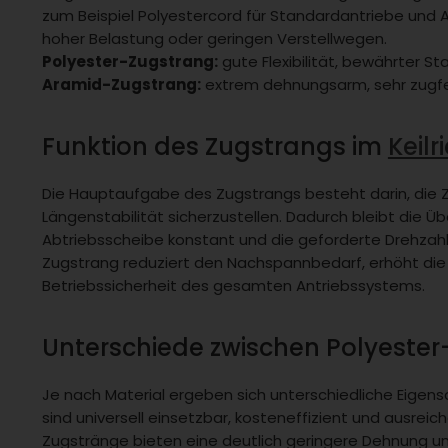
zum Beispiel Polyestercord für Standardantriebe und 
hoher Belastung oder geringen Verstellwegen.
Polyester-Zugstrang:
gute Flexibilität, bewährter S
Aramid-Zugstrang:
extrem dehnungsarm, sehr zugfes
Funktion des Zugstrangs im
Keil
Die Hauptaufgabe des Zugstrangs besteht darin, die
Längenstabilität sicherzustellen. Dadurch bleibt die 
Abtriebsscheibe konstant und die geforderte Drehzahl 
Zugstrang reduziert den Nachspannbedarf, erhöht di
Betriebssicherheit des gesamten Antriebssystems.
Unterschiede zwischen Polyeste
Je nach Material ergeben sich unterschiedliche Eigen
sind universell einsetzbar, kosteneffizient und ausre
Zugstränge bieten eine deutlich geringere Dehnung und