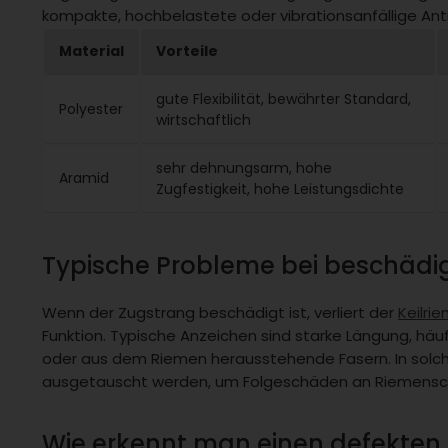
kompakte, hochbelastete oder vibrationsanfällige An
Material
Vorteile
gute Flexibilität, bewährter Standard,
Polyester
wirtschaftlich
sehr dehnungsarm, hohe
Aramid
Zugfestigkeit, hohe Leistungsdichte
Typische Probleme bei beschäd
Wenn der Zugstrang beschädigt ist, verliert der
Keilri
Funktion. Typische Anzeichen sind starke Längung, hä
oder aus dem Riemen herausstehende Fasern. In solc
ausgetauscht werden, um Folgeschäden an Riemensch
Wie erkennt man einen defekten