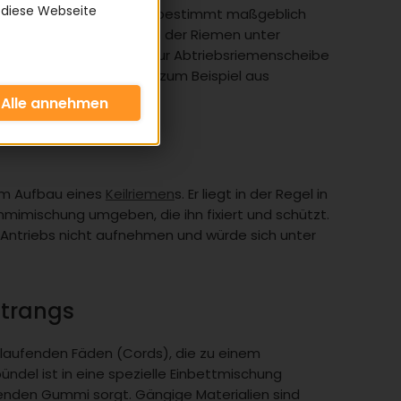
 diese Webseite
n eines
Keilriemen
s und bestimmt maßgeblich
 Er sorgt dafür, dass sich der Riemen unter
ässig von der Antriebs- zur Abtriebsriemenscheibe
 besteht der Zugstrang zum Beispiel aus
 im Aufbau eines
Keilriemen
s. Er liegt in der Regel in
mmimischung umgeben, die ihn fixiert und schützt.
Antriebs nicht aufnehmen und würde sich unter
strangs
erlaufenden Fäden (Cords), die zu einem
del ist in eine spezielle Einbettmischung
enden Gummi sorgt. Gängige Materialien sind