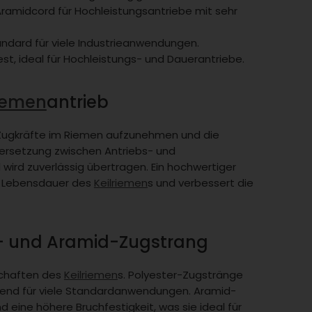
Aramidcord für Hochleistungsantriebe mit sehr
tandard für viele Industrieanwendungen.
t, ideal für Hochleistungs- und Dauerantriebe.
riemen
antrieb
 Zugkräfte im Riemen aufzunehmen und die
Übersetzung zwischen Antriebs- und
wird zuverlässig übertragen. Ein hochwertiger
e Lebensdauer des
Keilriemen
s und verbessert die
r- und Aramid-Zugstrang
schaften des
Keilriemen
s. Polyester-Zugstränge
ichend für viele Standardanwendungen. Aramid-
 eine höhere Bruchfestigkeit, was sie ideal für