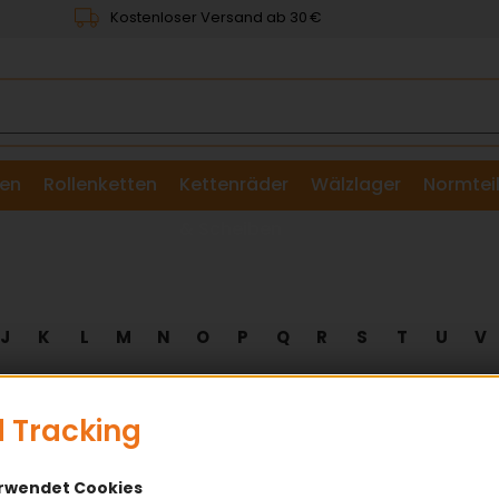
Kostenloser Versand ab 30 €
en
Rollenketten
Kettenräder
Wälzlager
Normtei
& Scheiben
J
K
L
M
N
O
P
Q
R
S
T
U
V
 Tracking
Zugstrang beim
Keilriem
erwendet Cookies