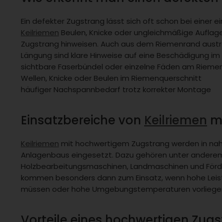
Ein defekter Zugstrang lässt sich oft schon bei einer 
Keilriemen
Beulen, Knicke oder ungleichmäßige Auflage 
Zugstrang hinweisen. Auch aus dem Riemenrand austr
Längung sind klare Hinweise auf eine Beschädigung im
sichtbare Faserbündel oder einzelne Fäden am Rieme
Wellen, Knicke oder Beulen im Riemenquerschnitt
häufiger Nachspannbedarf trotz korrekter Montage
Einsatzbereiche von
Keilriemen
mi
Keilriemen
mit hochwertigem Zugstrang werden in nah
Anlagenbaus eingesetzt. Dazu gehören unter andere
Holzbearbeitungsmaschinen, Landmaschinen und Förd
kommen besonders dann zum Einsatz, wenn hohe Lei
müssen oder hohe Umgebungstemperaturen vorliege
Vorteile eines hochwertigen Zug