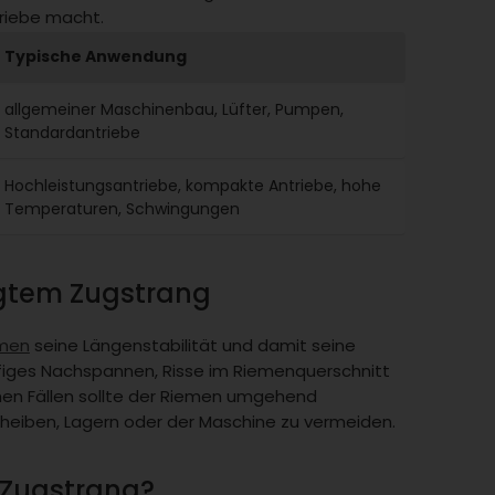
triebe macht.
Typische Anwendung
allgemeiner Maschinenbau, Lüfter, Pumpen,
Standardantriebe
Hochleistungsantriebe, kompakte Antriebe, hohe
Temperaturen, Schwingungen
igtem Zugstrang
emen
seine Längenstabilität und damit seine
ufiges Nachspannen, Risse im Riemenquerschnitt
hen Fällen sollte der Riemen umgehend
eiben, Lagern oder der Maschine zu vermeiden.
 Zugstrang?