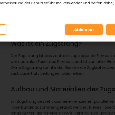
Verbesserung der Benutzerführung verwendet und helfen dabei,
Der Zugstrang ist das tragende Faserbündel im Innere
dessen Stabilität, Leistungsfähigkeit und Lebensdauer.
Belastung möglichst wenig dehnt und die Kraft zuverl
übertragen wird. Je nach Riemenart und Einsatzgebiet
Polyester oder Aramid.
Was ist ein Zugstrang?
Der Zugstrang ist das zentrale, zugtragende Element
der neutralen Faser des Riemens und ist von einer Gu
Ohne Zugstrang könnte der Riemen die Zugkräfte des 
Last dauerhaft verlängern oder reißen.
Aufbau und Materialien des Zug
Ein Zugstrang besteht aus vielen einzelnen, parallel v
Faserbündel zusammengefasst werden. Dieses Faserbün
eingebettet, die für eine sichere Haftung zum umgeb