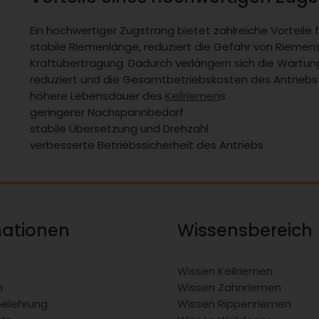
Ein hochwertiger Zugstrang bietet zahlreiche Vorteile fü
stabile Riemenlänge, reduziert die Gefahr von Riemen
Kraftübertragung. Dadurch verlängern sich die Wartungs
reduziert und die Gesamtbetriebskosten des Antriebs 
höhere Lebensdauer des
Keilriemen
s
geringerer Nachspannbedarf
stabile Übersetzung und Drehzahl
verbesserte Betriebssicherheit des Antriebs
mationen
Wissensbereich
Wissen Keilriemen
m
Wissen Zahnriemen
belehrung
Wissen Rippenriemen