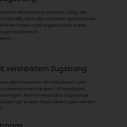
einfachen Sichtprüfung erkennen. Zeigt der
in der Rille, kann dies auf einen gebrochenen
etende Fasern oder ungewöhnlich starke
 Zugstrangbereich.
nrand
t verstärktem Zugstrang
ezu allen Bereichen des Maschinen- und
m Kompressoren, Pumpen, Lüfteranlagen,
eranlagen. Aramid-verstärkte Zugstränge
stungen auf engem Raum übertragen werden
n.
strangs