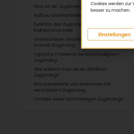
Cookies werden zur 
Was ist ein Zugstrang?
besser zu machen.
Aufbau und Materialien des Zugstrangs
Funktion des Zugstrangs im
Keilriemenantrieb
Einstellungen
Unterschiede zwischen Polyester- und
Aramid-Zugstrang
Typische Probleme bei beschädigtem
Zugstrang
Wie erkennt man einen defekten
Zugstrang?
Einsatzbereiche von Keilriemen mit
verstärktem Zugstrang
Vorteile eines hochwertigen Zugstrangs