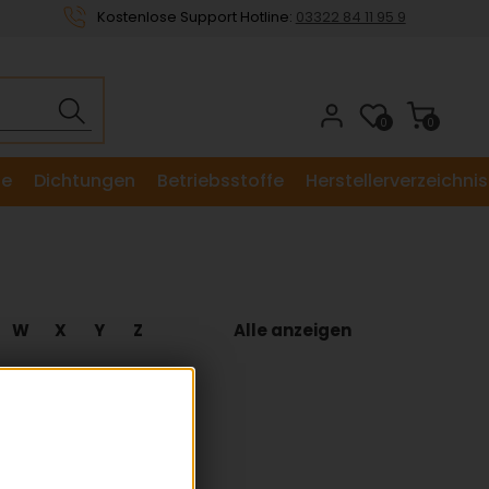
Kostenlose Support Hotline:
03322 84 11 95 9
0
0
le
Dichtungen
Betriebsstoffe
Herstellerverzeichnis
W
X
Y
Z
Alle anzeigen
en