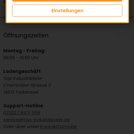
an Lagern.
Einstellungen
Öffnungszeiten
Montag - Freitag:
08:00 - 16:00 Uhr
Ladengeschäft
Top Industrieteile
Chemnitzer Strasse 11
14612 Falkensee
Support-Hotline
03322 / 84 11 959
service@top-industrieteile.de
Oder über unser
Kontaktformular