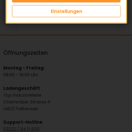
zugcord
zugstrangfaser
zugträger
Einstellungen
Öffnungszeiten
Montag - Freitag:
08:00 - 16:00 Uhr
Ladengeschäft
Top Industrieteile
Chemnitzer Strasse 11
14612 Falkensee
Support-Hotline
03322 / 84 11 959