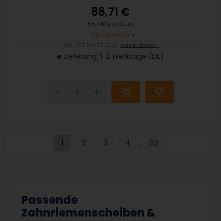
88,71 €
88,71€/pro Stück
Stückpreise
inkl. 19% MwSt. zzgl.
Versandkosten
Lieferung: 1-2 Werktage (DE)
Down
Up
1
2
3
4
52
...
Passende
Zahnriemenscheiben &