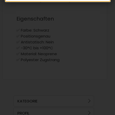
Eigenschaften
✅ Farbe: Schwarz
✅ Positionsgenau
✅ Antistatisch: Nein
✅ -30°C bis +100°C
✅ Material: Neoprene
✅ Polyester Zugstrang
KATEGORIE
PROFIL