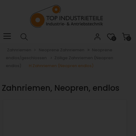
Willkommen.
Verwenden
Sie
ALT
+
B
0
0
für
Zahnriemen
Neoprene Zahnriemen
Neoprene
das
endlos/geschlossen
Zöllige Zahnriemen (Neopren
Barrierefreiheitsmenü
und
endlos)
H Zahnriemen (Neopren endlos)
ALT
+
 Zahnriemen, Neopren, endlos
I,
um
direkt
zum
Inhalt
zu
springen.