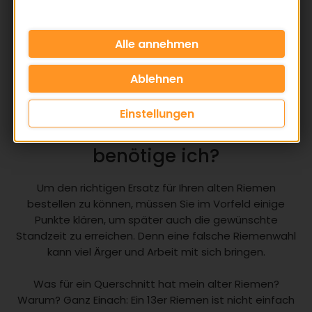
Einstellungen
Was für einen Keilriemen
benötige ich?
Um den richtigen Ersatz für Ihren alten Riemen
bestellen zu können, müssen Sie im Vorfeld einige
Punkte klären, um später auch die gewünschte
Standzeit zu erreichen. Denn eine falsche Riemenwahl
kann viel Ärger und Arbeit mit sich bringen.
Was für ein Querschnitt hat mein alter Riemen?
Warum? Ganz Einach: Ein 13er Riemen ist nicht einfach