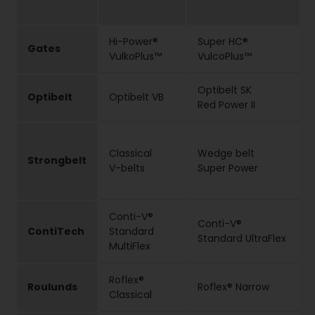
Hi-Power®
Super HC®
Gates
VulkoPlus™
VulcoPlus™
Optibelt SK
Optibelt
Optibelt VB
Red Power II
Classical
Wedge belt
Strongbelt
V-belts
Super Power
Conti-V®
Conti-V®
ContiTech
Standard
Standard UltraFlex
MultiFlex
Roflex®
Roulunds
Roflex® Narrow
Classical