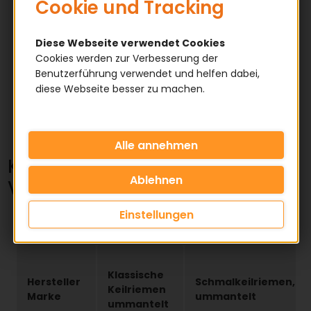
Cookie und Tracking
Keilriemen messen
Diese Webseite verwendet Cookies
Cookies werden zur Verbesserung der
Keilriemen Hersteller Vergleichsliste
Benutzerführung verwendet und helfen dabei,
diese Webseite besser zu machen.
Keilriemen Berechnungsprogramm
Keilriemen Produkte
Keilriemen Hersteller
Vergleichsliste
Einstellungen
Download Vergleichsliste
Klassische
Hersteller
Schmalkeilriemen,
Keilriemen
Marke
ummantelt
ummantelt