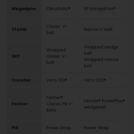
Megadyne
Oleostatic®
SP Kompattex®
Classic V-
Stomil
Narrow V-belt
belt
Wrapped wedge
Wrapped
belt
SKF
classic V-
Wrapped narrow
belt
belt
Cuvelier
Veco 100®
Veco 200®
Fenner®
Fenner® PowerPlus®
Fenner
Classic PB V-
wedgebelt
Belts
PIX
Power Wrap
Power Wrap