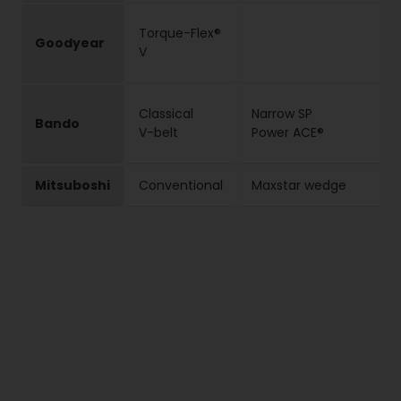
Torque-Flex®
Goodyear
V
Classical
Narrow SP
Bando
V-belt
Power ACE®
Mitsuboshi
Conventional
Maxstar wedge