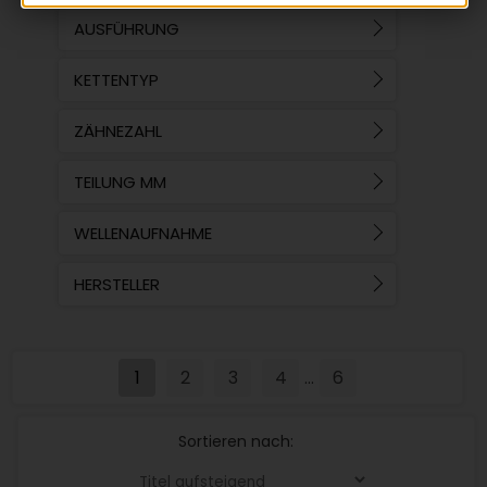
AUSFÜHRUNG
KETTENTYP
ZÄHNEZAHL
TEILUNG MM
WELLENAUFNAHME
HERSTELLER
1
2
3
4
6
...
Sortieren nach: