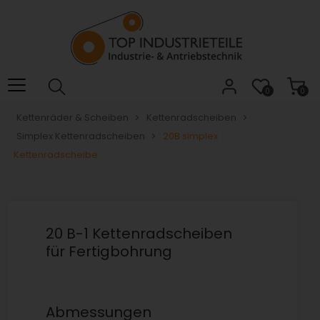
Willkommen.
Verwenden
Sie
ALT
+
B
0
0
für
Kettenräder & Scheiben
Kettenradscheiben
das
Simplex Kettenradscheiben
20B simplex
Barrierefreiheitsmenü
und
Kettenradscheibe
ALT
+
I,
um
20 B-1 Kettenradscheiben
direkt
für Fertigbohrung
zum
Inhalt
zu
springen.
Abmessungen