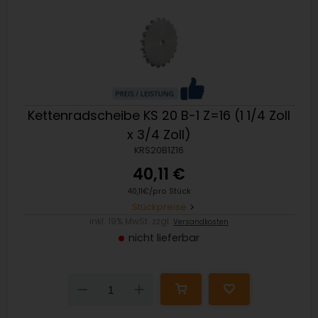
Kettenradscheibe KS 20 B-1 Z=16 (1 1/4 Zoll
x 3/4 Zoll)
KRS20B1Z16
40,11 €
40,11€/pro Stück
Stückpreise
inkl. 19% MwSt. zzgl.
Versandkosten
nicht lieferbar
Down
Up