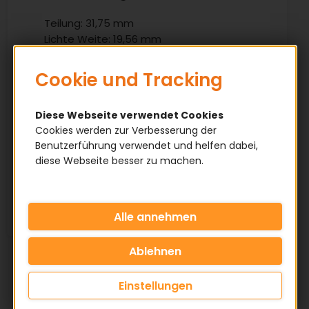
Teilung: 31,75 mm
Lichte Weite: 19,56 mm
Rollendurchmesser: 19,05 mm
Cookie und Tracking
Eigenschaften
Diese Webseite verwendet Cookies
Cookies werden zur Verbesserung der
✅ Simplex Ausführung
Benutzerführung verwendet und helfen dabei,
✅ Fertigbohrung
diese Webseite besser zu machen.
✅ Rohling, unbearbeitet
✅ Bearbeitung nach Kundenwunsch
Einstellungen
KATEGORIE