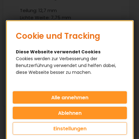
Teilung: 12,7 mm
Lichte Weite: 7,75 mm
Rollendurchmesser: 8,51 mm
Cookie und Tracking
Eigenschaften
Diese Webseite verwendet Cookies
Cookies werden zur Verbesserung der
✅ Simplex Ausführung
Benutzerführung verwendet und helfen dabei,
✅ Fertigbohrung
diese Webseite besser zu machen.
✅ Rohling, unbearbeitet
✅ Bearbeitung nach Kundenwunsch
Einstellungen
KATEGORIE