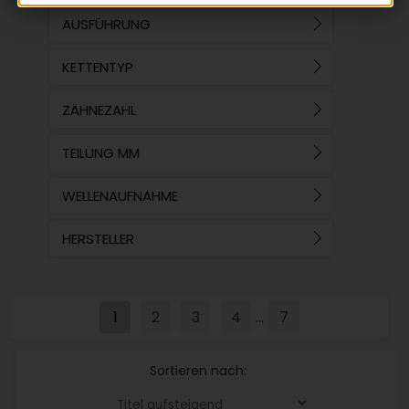
AUSFÜHRUNG
KETTENTYP
ZÄHNEZAHL
TEILUNG MM
WELLENAUFNAHME
HERSTELLER
1
2
3
4
7
...
Sortieren nach: