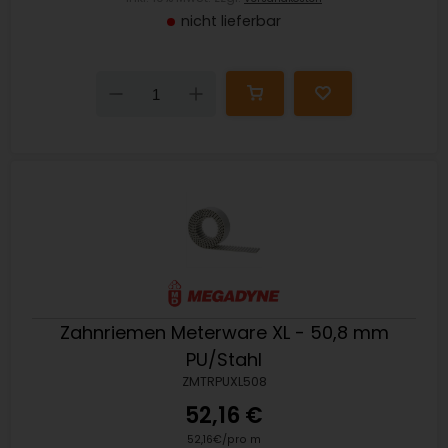
nicht lieferbar
Down
Up
Zahnriemen Meterware XL - 50,8 mm
PU/Stahl
ZMTRPUXL508
52,16 €
52,16€/pro m