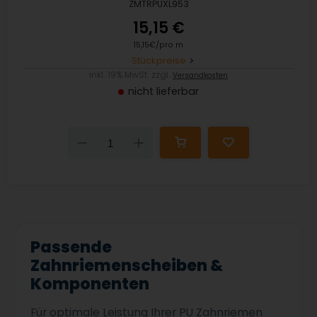
ZMTRPUXL953
15,15 €
15,15€/pro m
Stückpreise
inkl. 19% MwSt. zzgl.
Versandkosten
nicht lieferbar
Down
Up
Passende
Zahnriemenscheiben &
Komponenten
Für optimale Leistung Ihrer PU Zahnriemen