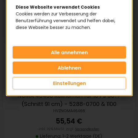
Diese Webseite verwendet Cookies
Cookies werden zur Verbesserung der
Artikel pro Seite:
Benutzerführung verwendet und helfen dabei,
diese Webseite besser zu machen.
Einstellungen
NOMA 46466 Keilriemen für 10 Ps 36??
(Schnitt 91 cm) - 5288-0700 & 1100
HVZNOMA46466
55,54 €
inkl. 19% MwSt. zzgl.
Versandkosten
Lieferung: 1-2 Werktage (DE)