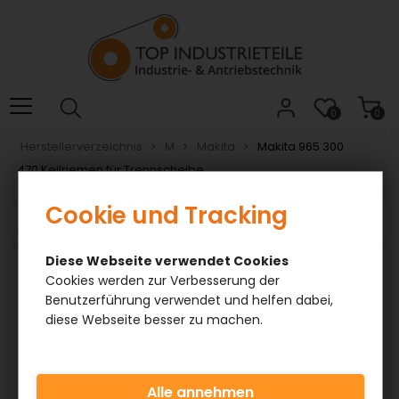
0
0
Herstellerverzeichnis
M
Makita
Makita 965 300
470 Keilriemen für Trennscheibe
Cookie und Tracking
<< Vorh. Produkt
Nächst. Produkt >>
Diese Webseite verwendet Cookies
Cookies werden zur Verbesserung der
Benutzerführung verwendet und helfen dabei,
diese Webseite besser zu machen.