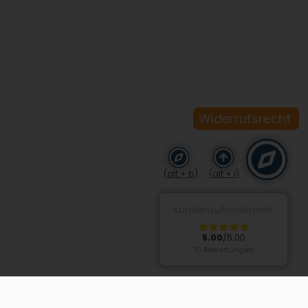
Widerrufsrecht
(alt + b)
(alt + i)
Kundenzufriedenheit
5.00
/5.00
10 Bewertungen