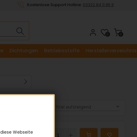
Kostenlose Support Hotline:
03322 84 11 95 9
0
0
le
Dichtungen
Betriebsstoffe
Herstellerverzeichnis
Sortieren nach:
57,17 €
 diese Webseite
Down
Up