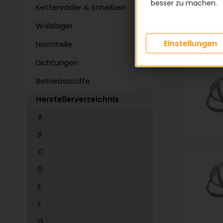
besser zu machen.
Kettenräder & Scheiben
Wälzlager
Einstellungen
Normteile
Dichtungen
Betriebsstoffe
Herstellerverzeichnis
A
B
C
D
E
F
G