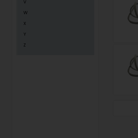
V
W
X
Y
Z