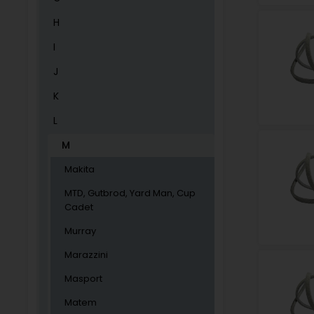
H
I
J
K
L
M
Makita
MTD, Gutbrod, Yard Man, Cup
Cadet
Murray
Marazzini
Masport
Matem