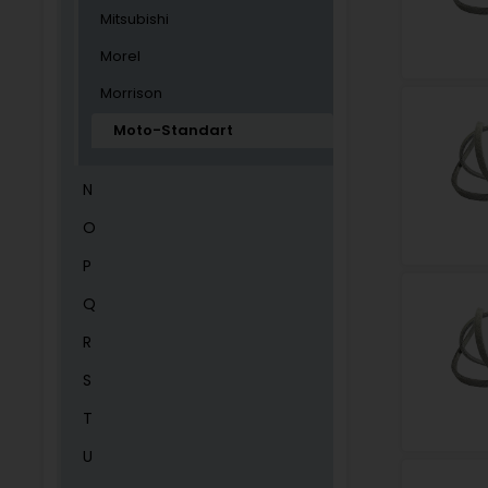
Mitsubishi
Morel
Morrison
Moto-Standart
N
O
P
Q
R
S
T
U