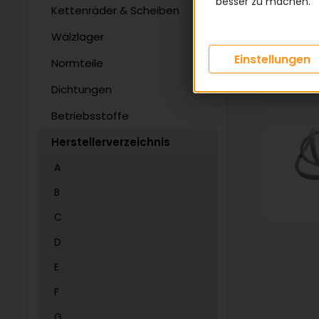
besser zu machen.
Kettenräder & Scheiben
Wälzlager
Einstellungen
Normteile
Dichtungen
Betriebsstoffe
Herstellerverzeichnis
A
B
C
D
E
F
G