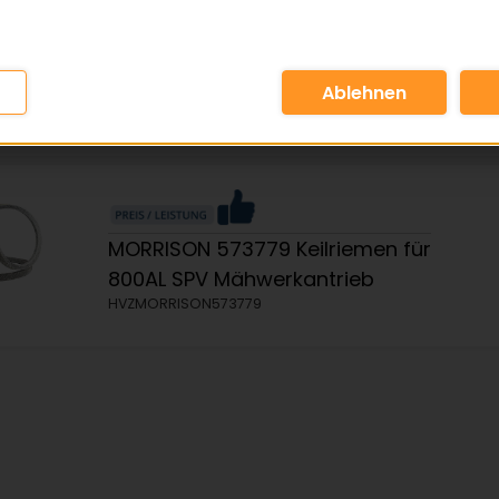
MORRISON 573183 Keilriemen für
750AL SP nach 09/2001
Mähwerkantrieb
HVZMORRISON573183
MORRISON 573779 Keilriemen für
800AL SPV Mähwerkantrieb
HVZMORRISON573779