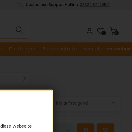
Kostenlose Support Hotline:
03322 84 11 95 9
0
0
le
Dichtungen
Betriebsstoffe
Herstellerverzeichnis
Sortieren nach:
 diese Webseite
21,24 €
Down
Up