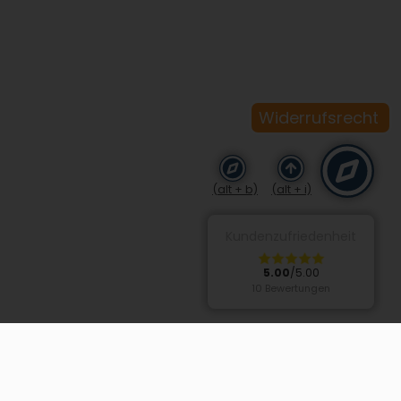
Widerrufsrecht
(alt + b)
(alt + i)
Kundenzufriedenheit
5.00
/5.00
10 Bewertungen