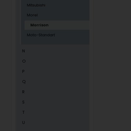
Mitsubishi
Morel
Morrison
Moto-Standart
N
O
P
Q
R
S
T
U