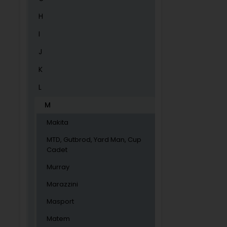
H
I
J
K
L
M
Makita
MTD, Gutbrod, Yard Man, Cup
Cadet
Murray
Marazzini
Masport
Matem