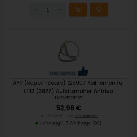
Down
Up
AYP (Roper -Sears) 125907 Keilriemen für
LT12 (38??) Aufsitzmäher Antrieb
HVZAYP125907
52,96 €
inkl. 19% MwSt. zzgl.
Versandkosten
Lieferung: 1-2 Werktage (DE)