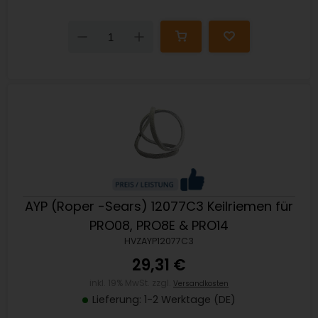
Down
Up
AYP (Roper -Sears) 12077C3 Keilriemen für
PRO08, PRO8E & PRO14
HVZAYP12077C3
29,31 €
inkl. 19% MwSt. zzgl.
Versandkosten
Lieferung: 1-2 Werktage (DE)