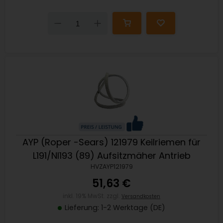
Down
Up
AYP (Roper -Sears) 121979 Keilriemen für
L191/Nl193 (89) Aufsitzmäher Antrieb
HVZAYP121979
51,63 €
inkl. 19% MwSt. zzgl.
Versandkosten
Lieferung: 1-2 Werktage (DE)