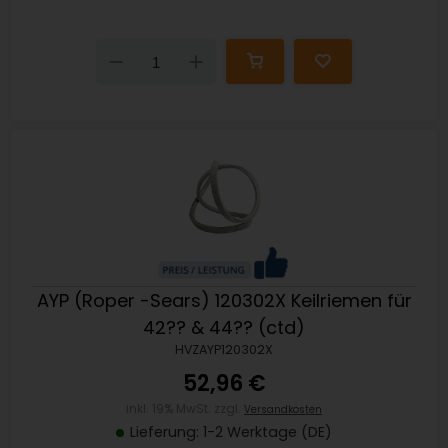
Down
Up
AYP (Roper -Sears) 120302X Keilriemen für
42?? & 44?? (ctd)
HVZAYP120302X
52,96 €
inkl. 19% MwSt. zzgl.
Versandkosten
Lieferung: 1-2 Werktage (DE)