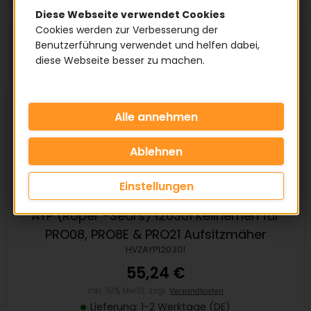
Diese Webseite verwendet Cookies
Cookies werden zur Verbesserung der
Artikel pro Seite:
Benutzerführung verwendet und helfen dabei,
diese Webseite besser zu machen.
Einstellungen
AYP (Roper -Sears) 120301 Keilriemen für
PRO08, PRO8E & PRO21 Aufsitzmäher
HVZAYP120301
55,24 €
inkl. 19% MwSt. zzgl.
Versandkosten
Lieferung: 1-2 Werktage (DE)