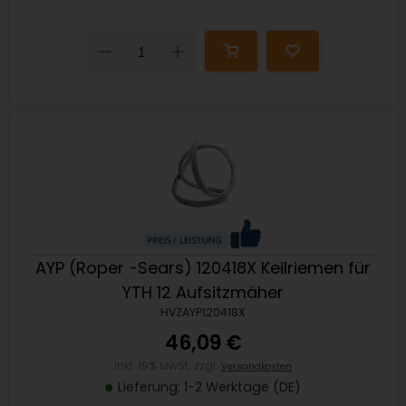
Down
Up
AYP (Roper -Sears) 120418X Keilriemen für
YTH 12 Aufsitzmäher
HVZAYP120418X
46,09 €
inkl. 19% MwSt. zzgl.
Versandkosten
Lieferung: 1-2 Werktage (DE)