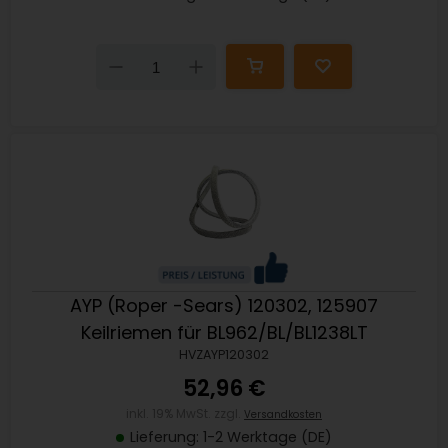
Down
Up
AYP (Roper -Sears) 120302, 125907
Keilriemen für BL962/BL/BL1238LT
HVZAYP120302
52,96 €
inkl. 19% MwSt. zzgl.
Versandkosten
Lieferung: 1-2 Werktage (DE)