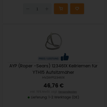
Down
Up
AYP (Roper -Sears) 123461X Keilriemen für
YTH15 Aufsitzmäher
HVZAYP123461X
46,76 €
inkl. 19% MwSt. zzgl.
Versandkosten
Lieferung: 1-2 Werktage (DE)