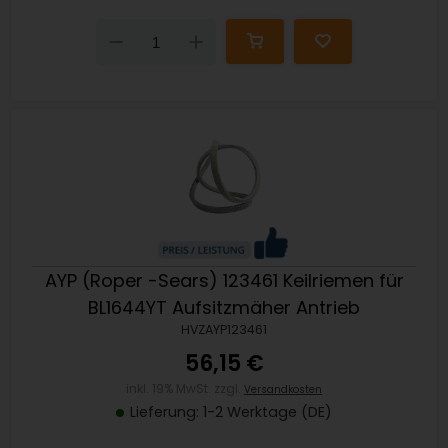
Down
Up
AYP (Roper -Sears) 123461 Keilriemen für
BL1644YT Aufsitzmäher Antrieb
HVZAYP123461
56,15 €
inkl. 19% MwSt. zzgl.
Versandkosten
Lieferung: 1-2 Werktage (DE)