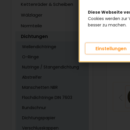
Kettenräder & Scheiben
Diese Webseite v
Wälzlager
Cookies werden zur 
besser zu machen.
Normteile
Dichtungen
Wellendichtringe
Einstellungen
O-Ringe
Nutringe / Stangendichtung
Abstreifer
Manschetten NBR
Flachdichtringe DIN 7603
Rundschnur
Dichtungspapier
Verschlusskappen