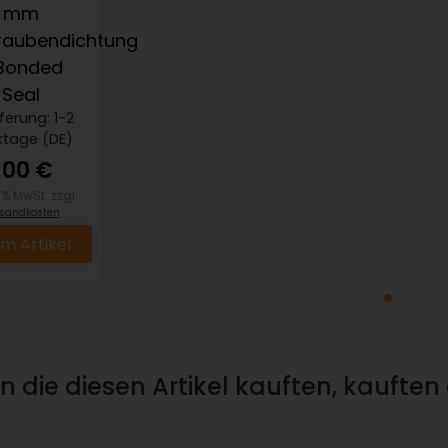
mm
raubendichtung
Bonded
Seal
eferung: 1-2
ktage (DE)
,00 €
19% MwSt. zzgl.
sandkosten
m Artikel
 die diesen Artikel kauften, kauften