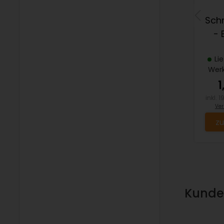
Sch
- 
Li
Wer
1
inkl. 
Ver
zu
Kunden