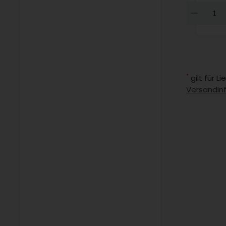
Dow
*
gilt für 
Versandin