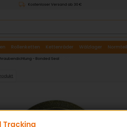
Kostenloser Versand ab 30 €
en
Rollenketten
Kettenräder
Wälzlager
Normtei
& Scheiben
Schraubendichtung - Bonded Seal
Produkt
 Tracking