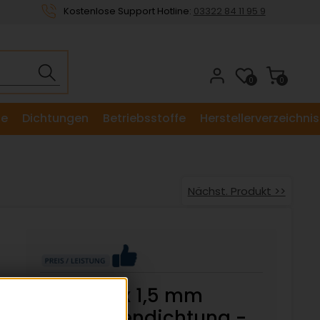
Kostenlose Support Hotline:
03322 84 11 95 9
0
0
le
Dichtungen
Betriebsstoffe
Herstellerverzeichnis
Nächst. Produkt >>
13,7 x 20 x 1,5 mm
Schraubendichtung -