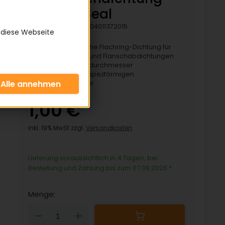
Bonded Seal
Artikelnummer:
D04011372015
 diese Webseite
Statische metallische Flachring-Dichtung für
Verschraubungen und Flanschabdichtungen
mit einer am Innendurchmesser
anvulkanisierten trapezförmigen
Elastomerdichtlippe
1,00 €
inkl. 19% MwSt zzgl.
Versandkosten
Lieferung voraussichtlich in 4 Tagen, bei
Bestellung und Zahlung bis zum 07.08.2026
*
Menge:
Down
Up