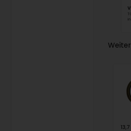
V
T
i
Weitere
13,7