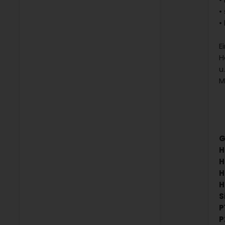
•
•
E
H
u
M
G
H
H
H
H
S
P
P