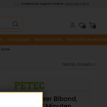
Kostenlose Support Hotline:
03322 84 11 95 9
0
0
le
Dichtungen
Betriebsstoffe
Herstellerverzeichnis
B-Karte
Nächst. Produkt >>
Petec Power Bibond,
Topfzeit 3 Minuten,