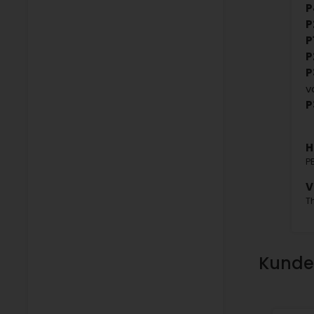
P
P
P
P
P
v
P
H
P
V
T
Kunden