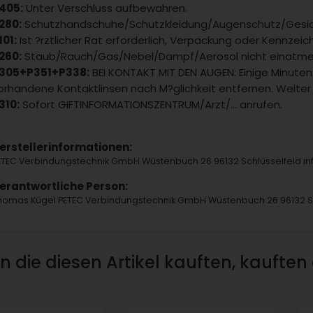
405:
Unter Verschluss aufbewahren.
280:
Schutzhandschuhe/Schutzkleidung/Augenschutz/Gesic
101:
Ist ?rztlicher Rat erforderlich, Verpackung oder Kennzeic
260:
Staub/Rauch/Gas/Nebel/Dampf/Aerosol nicht einatme
305+P351+P338:
BEI KONTAKT MIT DEN AUGEN: Einige Minuten
orhandene Kontaktlinsen nach M?glichkeit entfernen. Weiter 
310:
Sofort GIFTINFORMATIONSZENTRUM/Arzt/... anrufen.
erstellerinformationen:
ETEC Verbindungstechnik GmbH Wüstenbuch 26 96132 Schlüsselfeld 
erantwortliche Person:
homas Kügel PETEC Verbindungstechnik GmbH Wüstenbuch 26 96132 Sc
 die diesen Artikel kauften, kauften