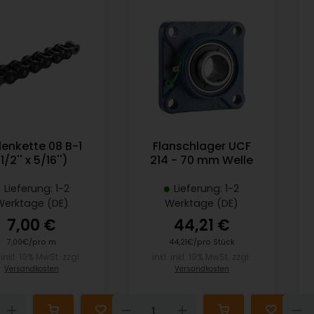
lenkette 08 B-1
Flanschlager UCF
1/2'' x 5/16'')
214 - 70 mm Welle
Lieferung: 1-2
Lieferung: 1-2
Werktage (DE)
Werktage (DE)
7,00 €
44,21 €
7,00€/pro m
44,21€/pro Stück
. inkl. 19% MwSt. zzgl.
inkl. inkl. 19% MwSt. zzgl.
Versandkosten
Versandkosten
n
Up
Down
Up