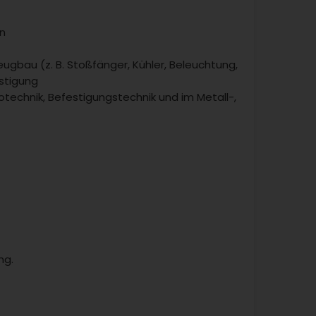
und viele Chemikalien
eugbau (z. B. Stoßfänger, Kühler, Beleuchtung,
estigung
rotechnik, Befestigungstechnik und im Metall-,
ng.