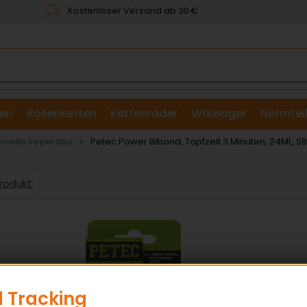
Kostenloser Versand ab 30 €
en
Rollenketten
Kettenräder
Wälzlager
Normtei
& Scheiben
rselle Reperatur
Petec Power Bibond, Topfzeit 3 Minuten, 24ML, S
Produkt
 Tracking