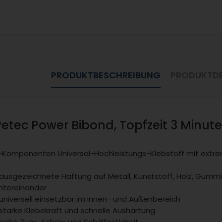
PRODUKTBESCHREIBUNG
PRODUKTDE
Petec Power Bibond, Topfzeit 3 Minute
-Komponenten Universal-Hochleistungs-Klebstoff mit extrem
 ausgezeichnete Haftung auf Metall, Kunststoff, Holz, Gummi
ntereinander
 universell einsetzbar im Innen- und Außenbereich
 starke Klebekraft und schnelle Aushärtung
 hohe Zug-, Scher- und Schälfestigkeit