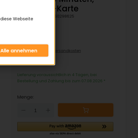
24ML, SB-Karte
Artikelnummer:
TS0298625
 diese Webseite
15,49 €
inkl. 19% MwSt zzgl.
Versandkosten
645,42€/pro L
Lieferung voraussichtlich in 4 Tagen, bei
Bestellung und Zahlung bis zum 07.08.2026
*
Menge:
Down
Up