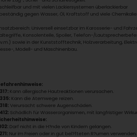
 schleifbar und mit vielen Lackiersystemen überlackierbar
 beständig gegen Wasser, Öl, Kraftstoff 
insatzbereich: Universell einsetzbar im Karosserie- und Fahrz
altegriffe, Konsolenteile, Spoiler, Telefon-/Lautsprecherbef
.v.m.) sowie in der Kunststofftechnik, Holzverarbeitung, Elekt
esse-, Modell- und Maschinenbau.
efahrenhinweise:
317:
Kann allergische Hautreaktionen verursachen.
335:
Kann die Atemwege reizen.
318:
Verursacht schwere Augenschäden.
412:
Schädlich für Wasserorganismen, mit langfristiger Wirku
icherheitshinweise:
102:
Darf nicht in die H?nde von Kindern gelangen.
271:
Nur im Freien oder in gut bel?fteten R?umen verwenden.