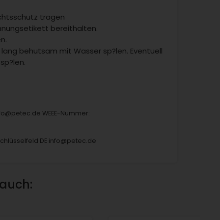
htsschutz tragen
hnungsetikett bereithalten.
n.
 lang behutsam mit Wasser sp?len. Eventuell
sp?len.
info@petec.de WEEE-Nummer:
hlüsselfeld DE info@petec.de
 auch: