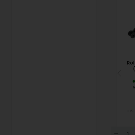
Rol
(
inkl
Dow