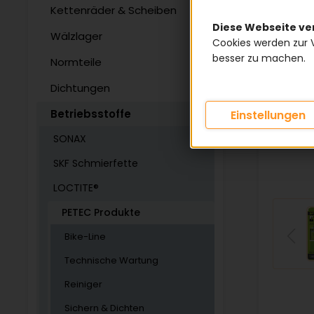
Kettenräder & Scheiben
Diese Webseite v
Wälzlager
Cookies werden zur 
besser zu machen.
Normteile
Dichtungen
Betriebsstoffe
Einstellungen
SONAX
SKF Schmierfette
LOCTITE®
PETEC Produkte
Bike-Line
Technische Wartung
Reiniger
Sichern & Dichten