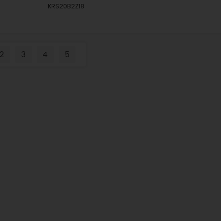
KRS20B2Z18
2
3
4
5