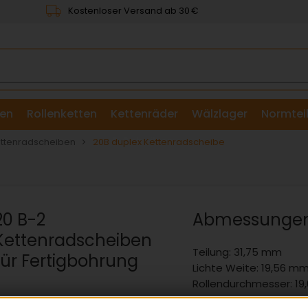
Kostenloser Versand ab 30 €
en
Rollenketten
Kettenräder
Wälzlager
Normtei
& Scheiben
ettenradscheiben
20B duplex Kettenradscheibe
20 B-2
Abmessunge
Kettenradscheiben
Teilung: 31,75 mm
für Fertigbohrung
Lichte Weite: 19,56 m
Rollendurchmesser: 19
mm