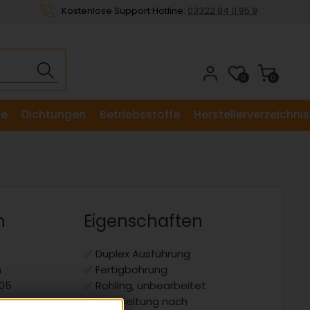
Kostenlose Support Hotline:
03322 84 11 95 9
0
0
le
Dichtungen
Betriebsstoffe
Herstellerverzeichnis
n
Eigenschaften
✅ Duplex Ausführung
m
✅ Fertigbohrung
,05
✅ Rohling, unbearbeitet
✅ Bearbeitung nach