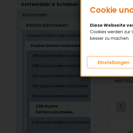
Kettenräder & Scheiben
Cookie und
Kettenräder
Kettenradscheiben
Diese Webseite v
Cookies werden zur 
Simplex Kettenradscheiben
besser zu machen.
KATEGOR
Duplex Kettenradscheiben
KETTENT
06B duplex Kettenradscheibe
Einstellungen
08B duplex Kettenradscheibe
TEILUNG
10B duplex Kettenradscheibe
HERSTELL
12B duplex Kettenradscheibe
16B duplex Kettenradscheibe
1
20B duplex
Kettenradscheibe
24B duplex Kettenradscheibe