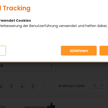
 Tracking
erwendet Cookies
Verbesserung der Benutzerführung verwendet und helfen dabei,
IE
AUSFÜHRUNG
YP
ZÄHNEZAHL
 MM
WELLENAUFNAHME
ER
Artikel pro Seite:
2
3
4
5