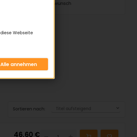
Kundenwunsch
 diese Webseite
Sortieren nach:
46,60 €
Down
Up