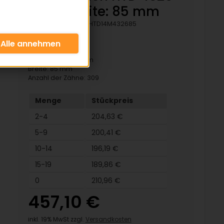
14M - Breite: 85 mm
Artikelnummer:
ZHTD14M432685
Profil HTD 14M
Wirklänge: 4326 mm
Breite: 85 mm
Anzahl der Zähne: 309
Menge
Stückpreis
2-4
204,63 €
5-9
200,41 €
10-14
196,19 €
15-19
189,86 €
0
210,96 €
457,10 €
inkl. 19% MwSt zzgl.
Versandkosten