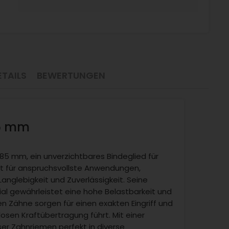
TAILS
BEWERTUNGEN
85 mm
5 mm, ein unverzichtbares Bindeglied für
lt für anspruchsvollste Anwendungen,
nglebigkeit und Zuverlässigkeit. Seine
al gewährleistet eine hohe Belastbarkeit und
n Zähne sorgen für einen exakten Eingriff und
losen Kraftübertragung führt. Mit einer
er Zahnriemen perfekt in diverse