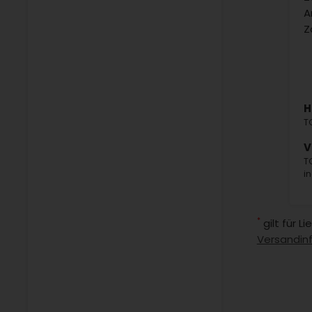
A
Z
H
T
V
T
i
*
gilt für 
Versandin