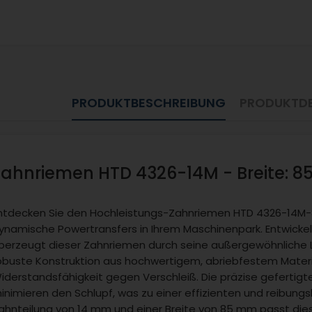
PRODUKTBESCHREIBUNG
PRODUKTDE
Zahnriemen HTD 4326-14M - Breite: 
ntdecken Sie den Hochleistungs-Zahnriemen HTD 4326-14M-8
ynamische Powertransfers in Ihrem Maschinenpark. Entwicke
berzeugt dieser Zahnriemen durch seine außergewöhnliche La
obuste Konstruktion aus hochwertigem, abriebfestem Materi
iderstandsfähigkeit gegen Verschleiß. Die präzise gefertigte
inimieren den Schlupf, was zu einer effizienten und reibungs
ahnteilung von 14 mm und einer Breite von 85 mm passt dies