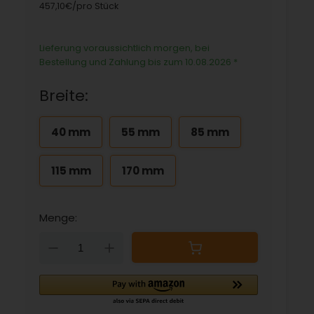
457,10€/pro Stück
Lieferung voraussichtlich morgen, bei
Bestellung und Zahlung bis zum 10.08.2026
*
Breite:
40 mm
55 mm
85 mm
115 mm
170 mm
Menge:
Down
Up