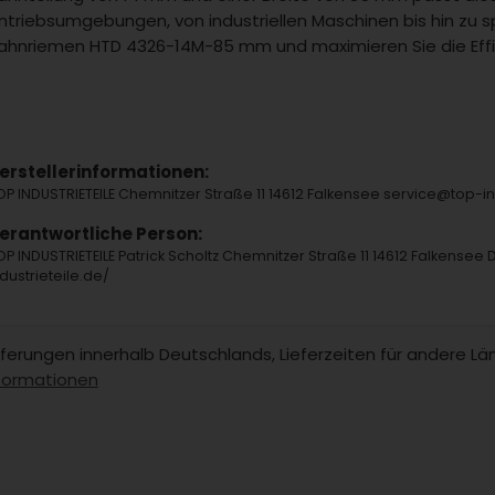
ntriebsumgebungen, von industriellen Maschinen bis hin zu sp
ahnriemen HTD 4326-14M-85 mm und maximieren Sie die Effizi
erstellerinformationen:
OP INDUSTRIETEILE Chemnitzer Straße 11 14612 Falkensee service@top-
erantwortliche Person:
OP INDUSTRIETEILE Patrick Scholtz Chemnitzer Straße 11 14612 Falkensee 
ndustrieteile.de/
Lieferungen innerhalb Deutschlands, Lieferzeiten für andere 
formationen