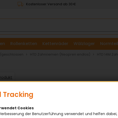
Kostenloser Versand ab 30 €
en
Rollenketten
Kettenräder
Wälzlager
Normtei
& Scheiben
/geschlossen
HTD Zahnriemen (Neopren endlos)
HTD 14M Za
Produkt
 Tracking
erwendet Cookies
Verbesserung der Benutzerführung verwendet und helfen dabei,