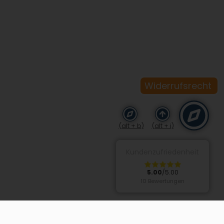
Widerrufsrecht
(alt + b)
(alt + i)
Kundenzufriedenheit
5.00
/5.00
10 Bewertungen