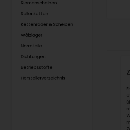
Riemenscheiben
Rollenketten
Kettenräder & Scheiben
Wälzlager
Normteile
Dichtungen
Betriebsstoffe
Herstellerverzeichnis
E
d
ü
r
W
m
Z