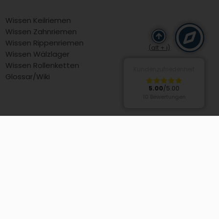
Wissen Keilriemen
Wissen Zahnriemen
Wissen Rippenriemen
(alt + i)
Wissen Wälzlager
Wissen Rollenketten
Kundenzufriedenheit
Glossar/Wiki
5.00
/5.00
10 Bewertungen
Mein Bereich
Anmelden
Registrieren
Warenkorb