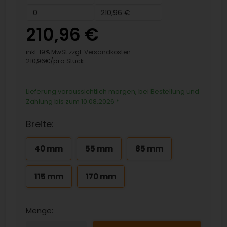
0
210,96 €
210,96 €
inkl. 19% MwSt zzgl.
Versandkosten
210,96€/pro Stück
Lieferung voraussichtlich morgen, bei Bestellung und
Zahlung bis zum 10.08.2026
*
Breite:
40 mm
55 mm
85 mm
115 mm
170 mm
Menge: