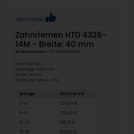
Zahnriemen HTD 4326-
14M - Breite: 40 mm
Artikelnummer:
ZHTD14M432640
Profil HTD 14M
Wirklänge: 4326 mm
Breite: 40 mm
Anzahl der Zähne: 309
Menge
Stückpreis
2-4
204,63 €
5-9
200,41 €
10-14
196,19 €
15-19
189,86 €