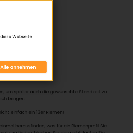
 diese Webseite
e ich?
ären, um später auch die gewünschte Standzeit zu
ich bringen.
icht einfach ein 13er Riemen!
nmal herausfinden, was für ein Riemenprofil Sie
tz zu finden. Machen Sie das nicht, laufen Sie