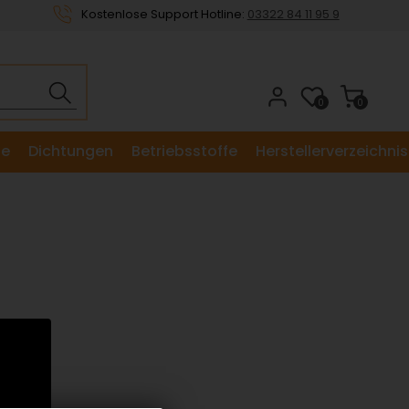
Kostenlose Support Hotline:
03322 84 11 95 9
0
0
le
Dichtungen
Betriebsstoffe
Herstellerverzeichnis