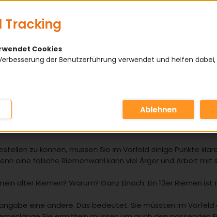
 Tracking
erwendet Cookies
Verbesserung der Benutzerführung verwendet und helfen dabei,
ür einen Keilriemen benötig
bestellen zu können, müssen Sie im Vorfeld einige Punkte kl
Denn eine falsche Riemenwahl kann viel Ärger und Arbeit mit s
mein alter Riemen? Warum? Ganz Einach: Ein 13er Riemen ist n
ngabe eine andere. Das bedeutet: Sie müssten im Vorfeld ei
iemenlänge Sie ermitteln müssen um auch den passenden Ersa