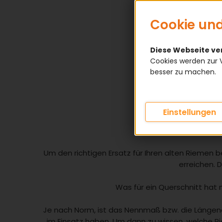
Cookie und
Diese Webseite v
Cookies werden zur 
besser zu machen.
Einstellungen
Was f
Um den richtigen Ersatz für Ihren alten Riemen 
erreichen. 
Was für ein Querschnitt hat 
Je nach Norm, ist das Nennmaß bzw. die Längena
im Einsatz haben. Um dann zu wissen, welche R