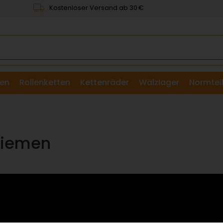
Kostenloser Versand ab 30 €
en
Rollenketten
Kettenräder
Wälzlager
Normtei
& Scheiben
lriemen