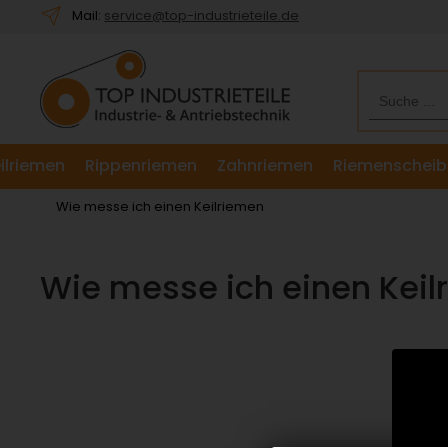
Willkommen.
Mail:
service@top-industrieteile.de
Verwenden
Sie
ALT
+
B
für
ilriemen
Rippenriemen
Zahnriemen
Riemenscheib
das
Barrierefreiheitsmenü
Wie messe ich einen Keilriemen
und
ALT
+
Wie messe ich einen Kei
I,
um
direkt
zum
Inhalt
zu
springen.