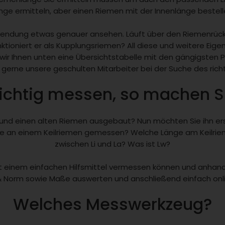
ge ermitteln, aber einen Riemen mit der Innenlänge bestellen
Anwendung etwas genauer ansehen. Läuft über den Riemenrück
oniert er als Kupplungsriemen? All diese und weitere Eigens
 wir Ihnen unten eine Übersichtstabelle mit den gängigsten Pro
 gerne unsere geschulten Mitarbeiter bei der Suche des ric
ichtig messen, so machen Si
d einen alten Riemen ausgebaut? Nun möchten Sie ihn erset
nge an einem Keilriemen gemessen? Welche Länge am Keilrie
zwischen Li und La? Was ist Lw?
mit einem einfachen Hilfsmittel vermessen können und anhand 
& Norm sowie Maße auswerten und anschließend einfach onli
Welches Messwerkzeug?