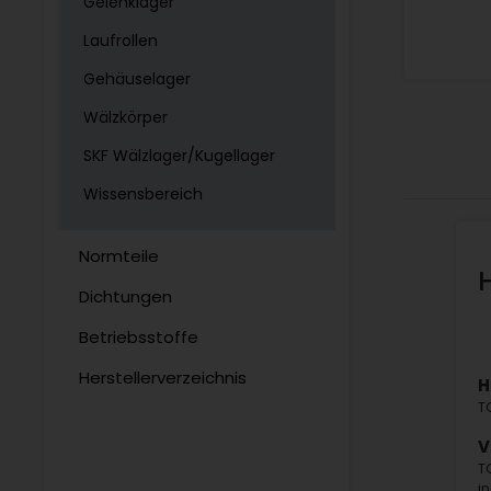
Gelenklager
Laufrollen
Gehäuselager
Wälzkörper
SKF Wälzlager/Kugellager
Wissensbereich
Normteile
Dichtungen
Betriebsstoffe
Herstellerverzeichnis
H
T
V
T
i