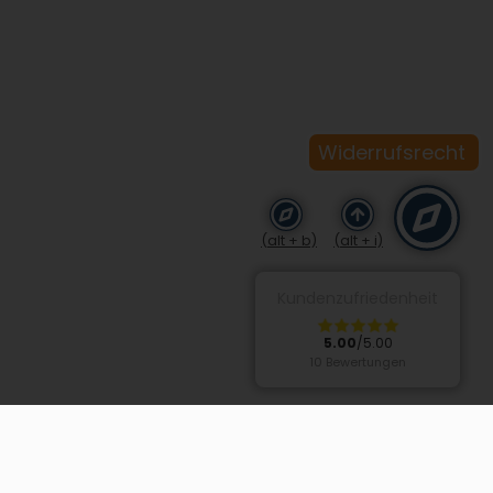
Widerrufsrecht
(alt + b)
(alt + i)
Kundenzufriedenheit
5.00
/5.00
10 Bewertungen