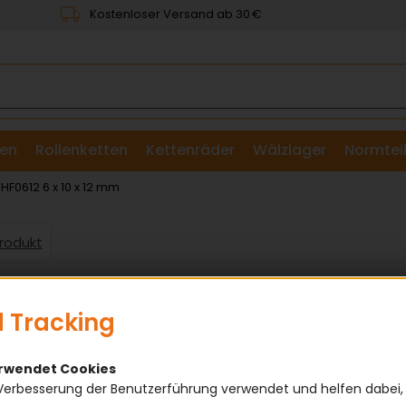
Kostenloser Versand ab 30 €
en
Rollenketten
Kettenräder
Wälzlager
Normtei
& Scheiben
HF0612 6 x 10 x 12 mm
Produkt
 Tracking
erwendet Cookies
Verbesserung der Benutzerführung verwendet und helfen dabei,