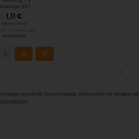
Lieferung: 1-2
Werktage (DE)
1,11 €
1,11€/pro Stück
. inkl. 19% MwSt. zzgl.
Versandkosten
n
Up
Lieferungen innerhalb Deutschlands, Lieferzeiten für andere 
formationen