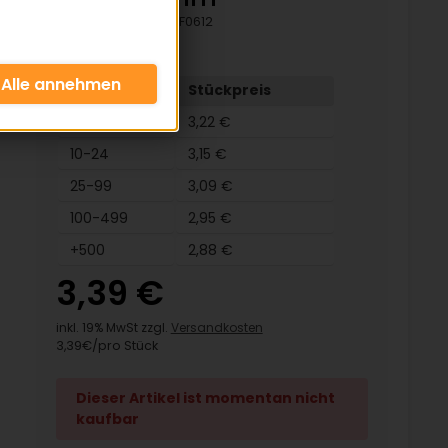
Artikelnummer:
HF0612
Menge
Stückpreis
4-9
3,22 €
10-24
3,15 €
25-99
3,09 €
100-499
2,95 €
+500
2,88 €
3,39 €
inkl. 19% MwSt zzgl.
Versandkosten
3,39€/pro Stück
Dieser Artikel ist momentan nicht
kaufbar