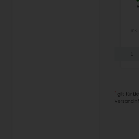
inkl
Dow
*
gilt für 
Versandin