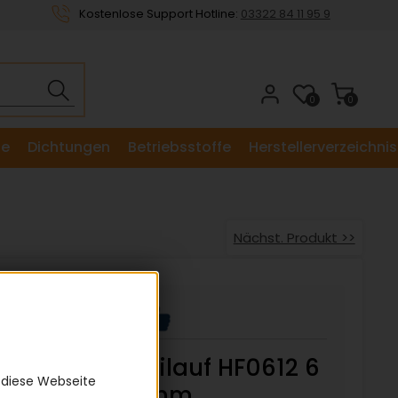
Kostenlose Support Hotline:
03322 84 11 95 9
0
0
le
Dichtungen
Betriebsstoffe
Herstellerverzeichnis
Nächst. Produkt >>
Hülsenfreilauf HF0612 6
 diese Webseite
x 10 x 12 mm