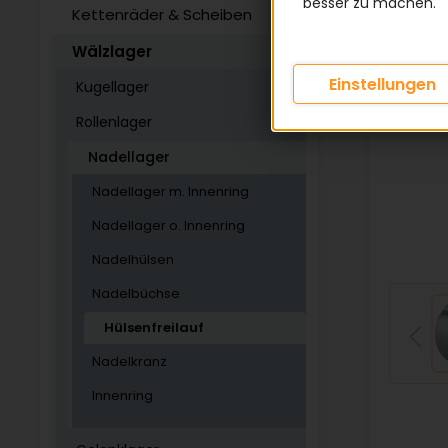
besser zu machen.
Kettenräder & Scheiben
Wälzlager
Einstellungen
Kugellager
Rollenlager
Nadellager
Nadellager m. Innenring
Nadellager o. Innenring
Nadelhülsen
Nadelbüchse
Hülsenfreilauf
Nadelkranz
Innenring