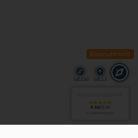
Widerrufsrecht
(alt + b)
(alt + i)
Kundenzufriedenheit
5.00
/5.00
10 Bewertungen