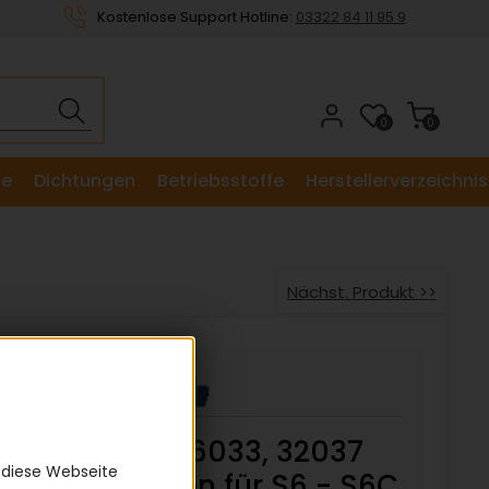
Kostenlose Support Hotline:
03322 84 11 95 9
0
0
le
Dichtungen
Betriebsstoffe
Herstellerverzeichnis
Nächst. Produkt >>
STAFOR 16033, 32037
 diese Webseite
Keilriemen für S6 - S6C