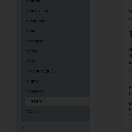
Solaris
Sabo, SCAG
P
V
Simplicity
Solo
Snapper
R
Stiga
R
Stihl
A
✓
Shibaura (IHI)
Sigma
H
Sorepco
T
Stafor
V
T
Staub
i
T