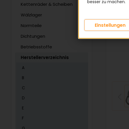
besser zu machen.
Kettenräder & Scheiben
Wälzlager
Einstellungen
Normteile
Dichtungen
Betriebsstoffe
Herstellerverzeichnis
A
B
C
D
E
F
G