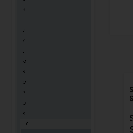
H
I
J
K
L
M
N
O
P
Q
R
S