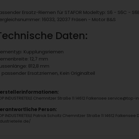
assender Ersatz-Riemen für STAFOR Modeltyp: S6 - S6C - S6
ergleichsnummer: 16033, 32037 Fräsen - Motor B&S
Technische Daten:
iementyp: Kupplungsriemen
iemenbreite: 12,7 mm
ussenlänge: 812,8 mm
 passender Ersatzriemen, Kein Originalteil
erstellerinformationen:
OP INDUSTRIETEILE Chemnitzer Straße 11 14612 Falkensee service@top-
erantwortliche Person:
OP INDUSTRIETEILE Patrick Scholtz Chemnitzer Straße 11 14612 Falkensee 
ndustrieteile.de/