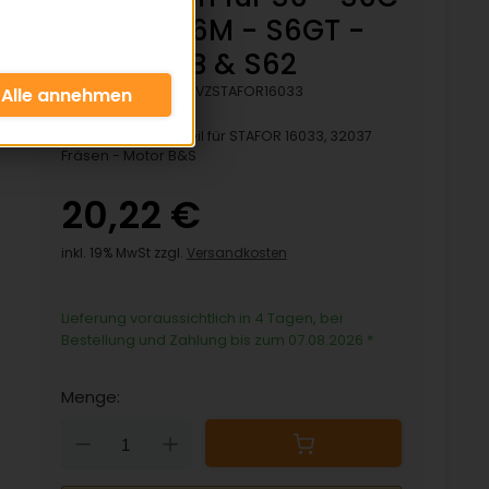
- S6B - S6M - S6GT -
S55-S55B & S62
Artikelnummer:
HVZSTAFOR16033
Passendes Ersatzteil für STAFOR 16033, 32037
Fräsen - Motor B&S
20,22 €
inkl. 19% MwSt zzgl.
Versandkosten
Lieferung voraussichtlich in 4 Tagen, bei
Bestellung und Zahlung bis zum 07.08.2026
*
Menge:
Down
Up