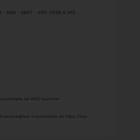
B - S6M - S6GT - S55-S55B & S62 -
industrieteile.de WEEE-Nummer:
DE service@top-industrieteile.de https://top-