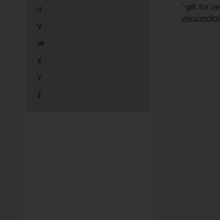
*
gilt für 
U
Versandin
V
W
X
Y
Z