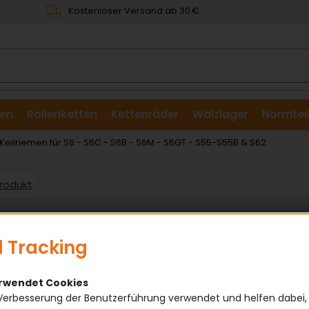
Kostenloser Versand ab 30 €
en
Rollenketten
Kettenräder
Wälzlager
Normtei
& Scheiben
eilriemen für S6 - S6C - S6B - S6M - S6GT - S55-S55B & S62
Produkt
 Tracking
erwendet Cookies
Verbesserung der Benutzerführung verwendet und helfen dabei,