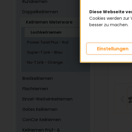
Rundriemen
Diese Webseite v
Doppelkeilriemen
Cookies werden zur 
Keilriemen Meterware
besser zu machen.
Lochkeilriemen
Power Twist Plus - Rot
Einstellungen
Super-T Link - Blau
Nu-T Link - Orange
Breitkeilriemen
Flachriemen
Einzel-Weitwinkelriemen
Gates Keilriemen
ConCar Keilriemen
Keilriemen Prüf- &