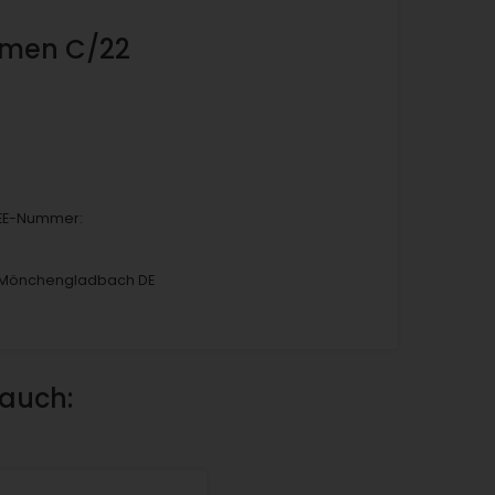
emen C/22
EEE-Nummer:
6 Mönchengladbach DE
 auch: