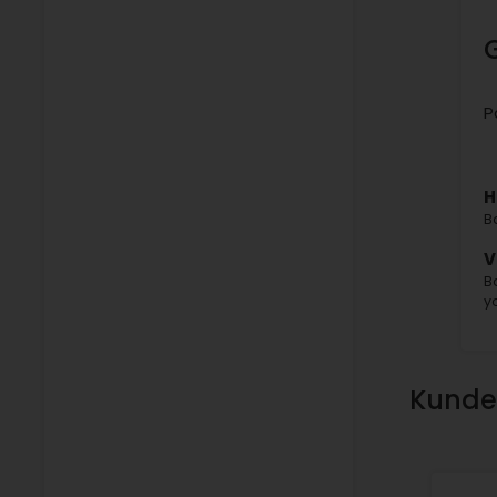
P
H
B
V
B
y
Kunden