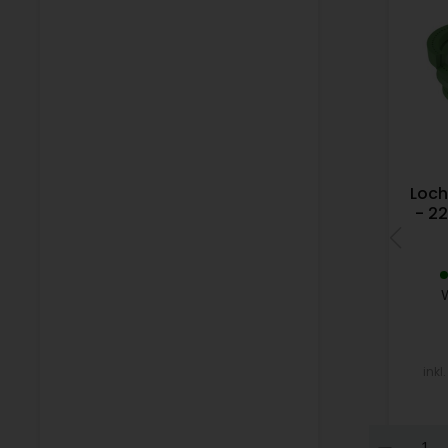
Loch
- 22
inkl
Dow