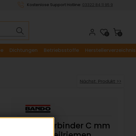
Kostenlose Support Hotline:
03322 84 11 95 9
0
0
le
Dichtungen
Betriebsstoffe
Herstellerverzeichnis
Nächst. Produkt >>
Gelenkverbinder C mm
für Lochkeilriemen