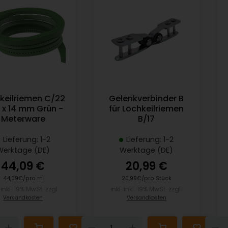
keilriemen C/22
Gelenkverbinder B
 x 14 mm Grün -
für Lochkeilriemen
Meterware
B/17
Lieferung: 1-2
Lieferung: 1-2
Werktage (DE)
Werktage (DE)
44,09 €
20,99 €
44,09€/pro m
20,99€/pro Stück
. inkl. 19% MwSt. zzgl.
inkl. inkl. 19% MwSt. zzgl.
Versandkosten
Versandkosten
n
Up
Down
Up