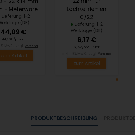
22 mm für
2 - 22 x 14 mm
Lochkeilriemen
n - Meterware
C/22
Lieferung: 1-2
Werktage (DE)
Lieferung: 1-2
Werktage (DE)
44,09 €
6,17 €
44,09€/pro m
19% MwSt. zzgl.
Versand
6,17€/pro Stück
inkl. 19% MwSt. zzgl.
Versand
zum Artikel
zum Artikel
PRODUKTBESCHREIBUNG
PRODUKTDE