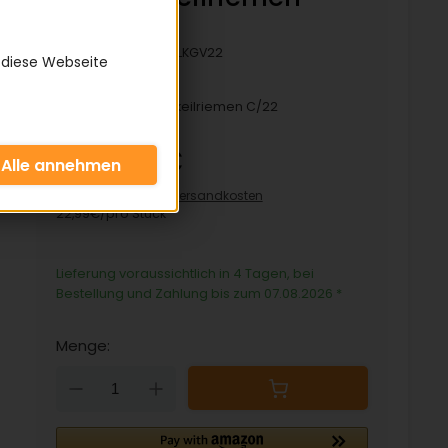
C/22
Artikelnummer:
KLKGV22
 diese Webseite
Passend zum Lochkeilriemen C/22
22,99 €
inkl. 19% MwSt zzgl.
Versandkosten
22,99€/pro Stück
Lieferung voraussichtlich in 4 Tagen, bei
Bestellung und Zahlung bis zum 07.08.2026
*
Menge:
Down
Up