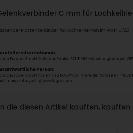
Gelenkverbinder C mm für Lochkeilri
assender Plattenverbinder für Lochkeilriemen im Profil C/22
erstellerinformationen:
ando Europe GmbH Krefelder Straße 671 41066 Mönchengladbach W
erantwortliche Person:
ando Europe GmbH Yoshimasa KOBAYASHI Krefelder Straße 671 4106
oshimasa.kobayashi@bandogrp.com
 die diesen Artikel kauften, kauften