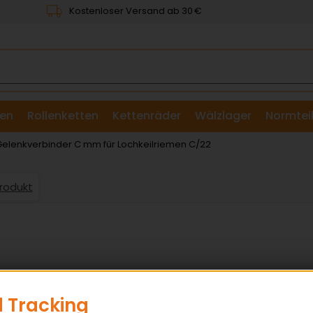
Kostenloser Versand ab 30 €
en
Rollenketten
Kettenräder
Wälzlager
Normtei
& Scheiben
elenkverbinder C mm für Lochkeilriemen C/22
Produkt
 Tracking