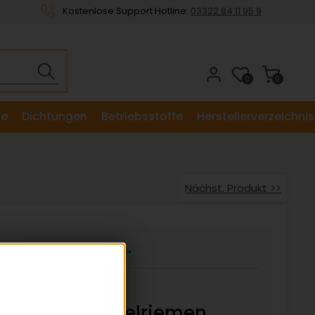
Kostenlose Support Hotline:
03322 84 11 95 9
0
0
le
Dichtungen
Betriebsstoffe
Herstellerverzeichnis
Nächst. Produkt >>
11M 1060
Weitwinkelriemen