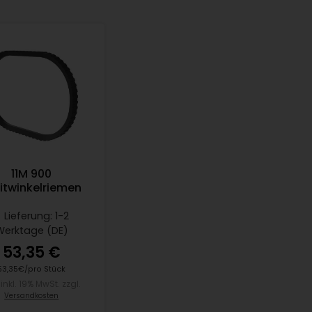
11M 900
itwinkelriemen
Lieferung: 1-2
Werktage (DE)
53,35 €
53,35€/pro Stück
. inkl. 19% MwSt. zzgl.
Versandkosten