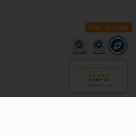
Widerrufsrecht
(alt + b)
(alt + i)
Kundenzufriedenheit
5.00
/5.00
10 Bewertungen