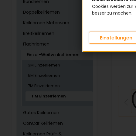
Rundriemen
Cookies werden zur 
Doppelkeilriemen
besser zu machen.
Keilriemen Meterware
Breitkeilriemen
Einstellungen
Flachriemen
Einzel-Weitwinkelriemen
3M Einzelriemen
5M Einzelriemen
7M Einzelriemen
11M Einzelriemen
Gates Keilriemen
ConCar Keilriemen
Keilriemen Prüf- &