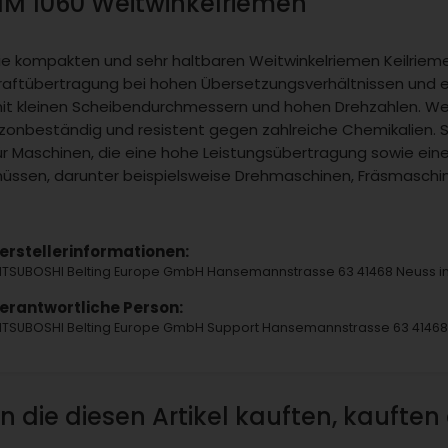
11M 1060 Weitwinkelriemen
ie kompakten und sehr haltbaren Weitwinkelriemen Keilriem
raftübertragung bei hohen Übersetzungsverhältnissen und e
it kleinen Scheibendurchmessern und hohen Drehzahlen. Weit
zonbeständig und resistent gegen zahlreiche Chemikalien. 
ür Maschinen, die eine hohe Leistungsübertragung sowie ein
üssen, darunter beispielsweise Drehmaschinen, Fräsmaschine
erstellerinformationen:
ITSUBOSHI Belting Europe GmbH Hansemannstrasse 63 41468 Neuss
erantwortliche Person:
ITSUBOSHI Belting Europe GmbH Support Hansemannstrasse 63 4146
 die diesen Artikel kauften, kauften