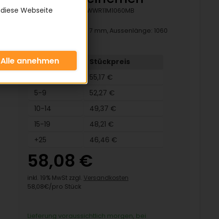
 diese Webseite
Artikelnummer:
KWWR11M1060MB
Breite: 11 mm, Höhe: 7 mm, Aussenlänge: 1060
mm
Menge
Stückpreis
2-4
55,17 €
5-9
52,27 €
10-14
49,37 €
15-19
48,21 €
+25
46,46 €
58,08 €
inkl. 19% MwSt zzgl.
Versandkosten
58,08€/pro Stück
Lieferung voraussichtlich morgen, bei