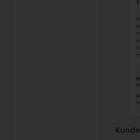
D
K
m
o
f
m
H
M
V
M
Kunden