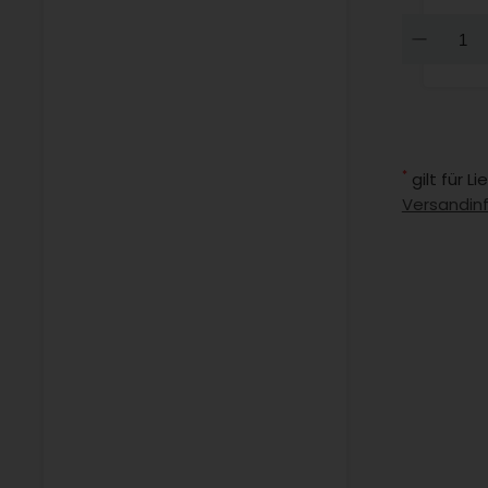
Dow
*
gilt für 
Versandin