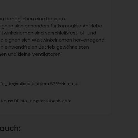
en ermöglichen eine bessere
ignen sich besonders für kompakte Antriebe
winkelriemen sind verschleißfest, öl- und
So eignen sich Weitwinkelriemen hervorragend
en einwandfreien Betrieb gewährleisten
n und kleine Ventilatoren.
 info_de@mitsuboshi.com WEEE-Nummer:
8 Neuss DE info_de@mitsuboshi.com
 auch: