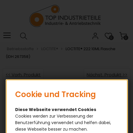
Willkommen.
Verwenden
Sie
ALT
+
B
0
0
für
Betriebsstoffe
LOCTITE®
LOCTITE® 222 10ML Flasche
das
(IDH 267358)
Barrierefreiheitsmenü
und
ALT
<< Vorh. Produkt
Nächst. Produkt >>
+
I,
um
Cookie und Tracking
direkt
zum
Diese Webseite verwendet Cookies
Inhalt
Cookies werden zur Verbesserung der
zu
Benutzerführung verwendet und helfen dabei,
springen.
diese Webseite besser zu machen.