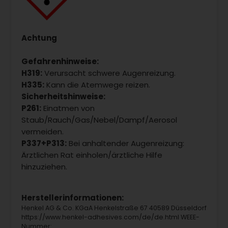
Achtung
Gefahrenhinweise:
H319:
Verursacht schwere Augenreizung.
H335:
Kann die Atemwege reizen.
Sicherheitshinweise:
P261:
Einatmen von
Staub/Rauch/Gas/Nebel/Dampf/Aerosol
vermeiden.
P337+P313:
Bei anhaltender Augenreizung:
Ärztlichen Rat einholen/ärztliche Hilfe
hinzuziehen.
Herstellerinformationen:
Henkel AG & Co. KGaA Henkelstraße 67 40589 Düsseldorf
https://www.henkel-adhesives.com/de/de.html WEEE-
Nummer: