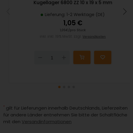
Kugellager 6800 ZZ 10 x 19 x 5 mm
Lieferung: 1-2 Werktage (DE)
1,05 €
1,05€/pro Stück
inkl. inkl. 19% MwSt. zzgl.
Versandkosten
Down
Up
*
gilt für Lieferungen innerhalb Deutschlands, Lieferzeiten
für andere Länder entnehmen Sie bitte der Schaltfläche
mit den
Versandinformationen