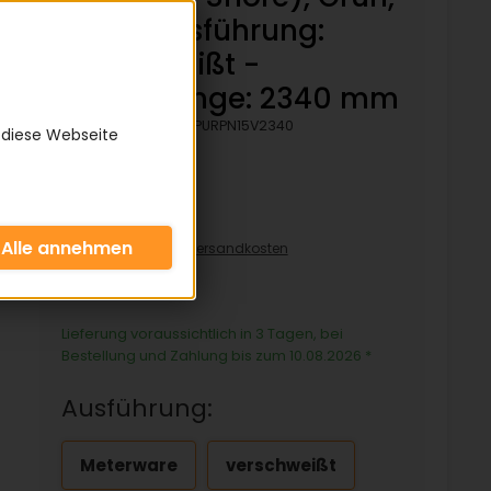
Rau - Ausführung:
verschweißt -
Bezugslänge: 2340 mm
Artikelnummer:
KPURPN15V2340
 diese Webseite
51,10 €
inkl. 19% MwSt zzgl.
Versandkosten
51,10€/pro Stück
Lieferung voraussichtlich in 3 Tagen, bei
Bestellung und Zahlung bis zum 10.08.2026
*
Ausführung:
Meterware
verschweißt