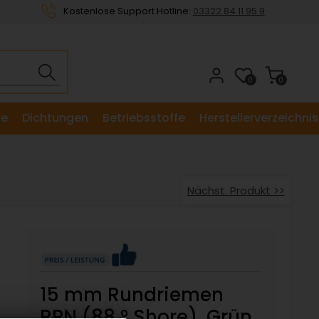
Kostenlose Support Hotline:
03322 84 11 95 9
0
0
le
Dichtungen
Betriebsstoffe
Herstellerverzeichnis
Nächst. Produkt >>
15 mm Rundriemen
RPN (88 ° Shore), Grün,