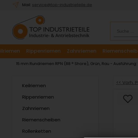
Willkommen.
Mail:
service@top-industrieteile.de
Verwenden
Sie
ALT
+
B
für
ilriemen
Rippenriemen
Zahnriemen
Riemenscheib
das
Barrierefreiheitsmenü
15 mm Rundriemen RPN (88 ° Shore), Grün, Rau - Ausführung
und
ALT
+
<< Vorh. 
Keilriemen
I,
um
Rippenriemen
direkt
Zahnriemen
zum
Inhalt
Riemenscheiben
zu
springen.
Rollenketten