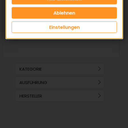
Vorteile nutzen
✅ Normteile nach DIN / ISO
Einstellungen
✅ Große Lagerverfügbarkeit
✅ Attraktive Staffelpreise
KATEGORIE
AUSFÜHRUNG
HERSTELLER