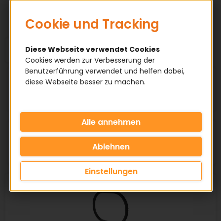
HERSTELLER
Cookie und Tracking
1
2
3
4
5
Diese Webseite verwendet Cookies
Cookies werden zur Verbesserung der
Benutzerführung verwendet und helfen dabei,
Sortieren nach:
diese Webseite besser zu machen.
Artikel pro Seite:
Einstellungen