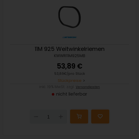
11M 925 Weitwinkelriemen
KWWR11M925MB
53,89 €
53,89€/pro Stück
Stückpreise
inkl. 19% MwSt. zzgl.
Versandkosten
nicht lieferbar
Down
Up