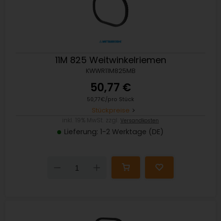
11M 825 Weitwinkelriemen
KWWR11M825MB
50,77 €
50,77€/pro Stück
Stückpreise
inkl. 19% MwSt. zzgl.
Versandkosten
Lieferung: 1-2 Werktage (DE)
Down
Up