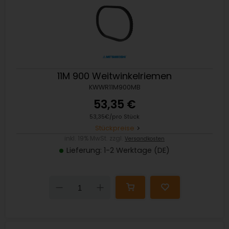
11M 900 Weitwinkelriemen
KWWR11M900MB
53,35 €
53,35€/pro Stück
Stückpreise
inkl. 19% MwSt. zzgl.
Versandkosten
Lieferung: 1-2 Werktage (DE)
Down
Up