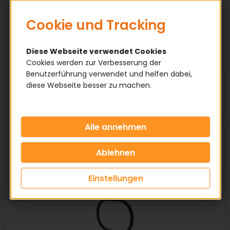
HERSTELLER
Cookie und Tracking
1
2
3
4
5
Diese Webseite verwendet Cookies
Cookies werden zur Verbesserung der
Benutzerführung verwendet und helfen dabei,
Sortieren nach:
diese Webseite besser zu machen.
Artikel pro Seite:
Einstellungen