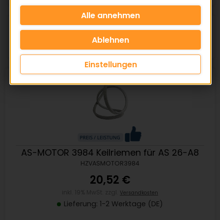
Artikel pro Seite:
Einstellungen
AS-MOTOR 3984 Keilriemen für AS 26-A8
HZVASMOTOR3984
20,52 €
inkl. 19% MwSt. zzgl.
Versandkosten
Lieferung: 1-2 Werktage (DE)