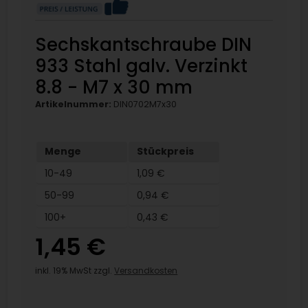
Sechskantschraube DIN
933 Stahl galv. Verzinkt
8.8 - M7 x 30 mm
Artikelnummer:
DIN0702M7x30
Menge
Stückpreis
10-49
1,09 €
50-99
0,94 €
100+
0,43 €
1,45 €
inkl. 19% MwSt zzgl.
Versandkosten