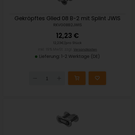
Gekröpftes Glied 08 B-2 mit Splint JWIS
RKVG08B2JWIS
12,23 €
12,23€/pro Stück
inkl. 19% MwSt. zzgl.
Versandkosten
Lieferung: 1-2 Werktage (DE)
Down
Up