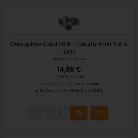
Gekröpftes Glied 08 B-1 Edelstahl mit Splint
JWIS
RKVG08B1JWISVA
14,89 €
14,89€/pro Stück
inkl. 19% MwSt. zzgl.
Versandkosten
Lieferung: 1-2 Werktage (DE)
Down
Up