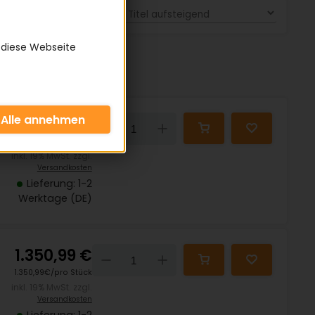
Sortieren nach:
 diese Webseite
1.418,99 €
Down
Up
1.418,99€/pro Stück
inkl. 19% MwSt. zzgl.
Versandkosten
Lieferung: 1-2
Werktage (DE)
1.350,99 €
Down
Up
1.350,99€/pro Stück
inkl. 19% MwSt. zzgl.
Versandkosten