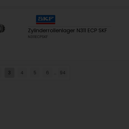
Zylinderrollenlager N311 ECP SKF
N311ECPSKF
3
4
5
6
94
...