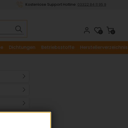
Kostenlose Support Hotline:
03322 84 11 95 9
0
0
le
Dichtungen
Betriebsstoffe
Herstellerverzeichnis