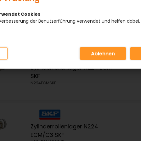
3
4
5
6
94
...
erwendet Cookies
Verbesserung der Benutzerführung verwendet und helfen dabei,
Artikel pro Seite:
Zylinderrollenlager N224 ECM
SKF
N224ECMSKF
Zylinderrollenlager N224
ECM/C3 SKF