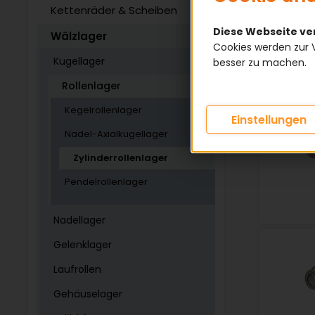
Kettenräder & Scheiben
1
2
Diese Webseite v
Wälzlager
Cookies werden zur 
Kugellager
besser zu machen.
Rollenlager
Kegelrollenlager
Einstellungen
Nadel-Axialkugellager
Zylinderrollenlager
Pendelrollenlager
Nadellager
Gelenklager
Laufrollen
Gehäuselager