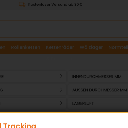
Kostenloser Versand ab 30 €
en
Rollenketten
Kettenräder
Wälzlager
Normtei
& Scheiben
IE
INNENDURCHMESSER MM
NG
AUSSEN DURCHMESSER MM
M
LAGERLUFT
ER
 Tracking