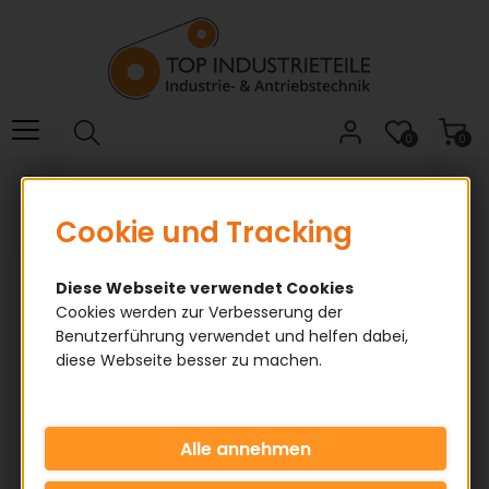
Willkommen.
Verwenden
Sie
ALT
+
B
0
0
für
Triplex
das
Barrierefreiheitsmenü
Cookie und Tracking
und
ALT
+
Diese Webseite verwendet Cookies
I,
Cookies werden zur Verbesserung der
Triplex
Benutzerführung verwendet und helfen dabei,
um
Kettenradscheiben
diese Webseite besser zu machen.
direkt
für Fertigbohrung
zum
Inhalt
zu
springen.
✅ Fertigbohrung