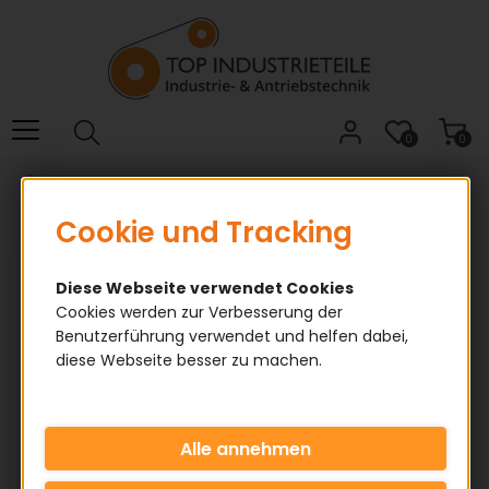
Willkommen.
Verwenden
Sie
ALT
+
B
0
0
für
Simplex
das
Barrierefreiheitsmenü
Cookie und Tracking
und
ALT
+
Diese Webseite verwendet Cookies
I,
Cookies werden zur Verbesserung der
Simplex
Benutzerführung verwendet und helfen dabei,
um
Kettenradscheiben
diese Webseite besser zu machen.
direkt
für Fertigbohrung
zum
Inhalt
zu
springen.
✅ Fertigbohrung