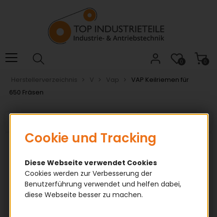
Willkommen.
Verwenden
Sie
ALT
+
B
0
0
für
Herstellerverzeichnis
V
Vap
VAP Keilriemen für
das
650 Fräsen
Barrierefreiheitsmenü
und
ALT
<< Vorh. Produkt
Nächst. Produkt >>
+
Cookie und Tracking
I,
um
direkt
Diese Webseite verwendet Cookies
zum
Cookies werden zur Verbesserung der
Inhalt
Benutzerführung verwendet und helfen dabei,
zu
diese Webseite besser zu machen.
springen.