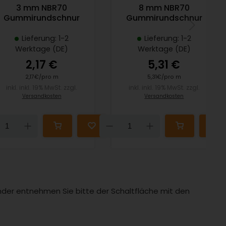
3 mm NBR70
8 mm NBR70
Gummirundschnur
Gummirundschnur
Lieferung: 1-2
Lieferung: 1-2
Werktage (DE)
Werktage (DE)
2,17 €
5,31 €
2,17€/pro m
5,31€/pro m
inkl. inkl. 19% MwSt. zzgl.
inkl. inkl. 19% MwSt. zzgl.
Versandkosten
Versandkosten
Down
Up
Down
Up
Länder entnehmen Sie bitte der Schaltfläche mit den