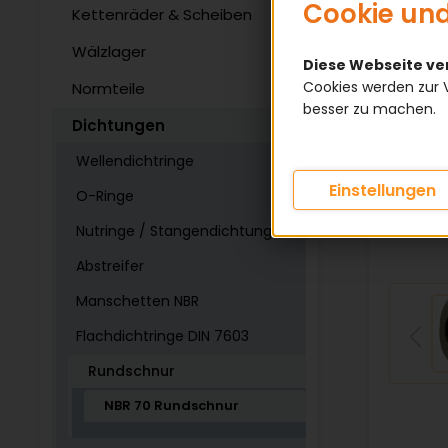
Cookie und
Kettenräder & Scheiben
Wälzlager
Diese Webseite v
Cookies werden zur 
Normteile
besser zu machen.
Dichtungen
Wellendichtringe
Einstellungen
O-Ringe
Nutringe / Stangendichtung
Abstreifer
Manschetten NBR
Flachdichtringe DIN 7603
Rundschnur
NBR 70 Rundschnur