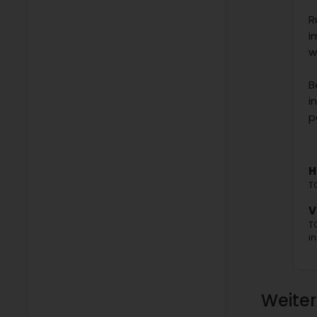
R
i
w
B
i
p
H
T
V
T
i
Weitere