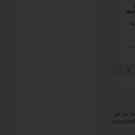
Gum
inkl
Dow
*
gilt für 
Versandin