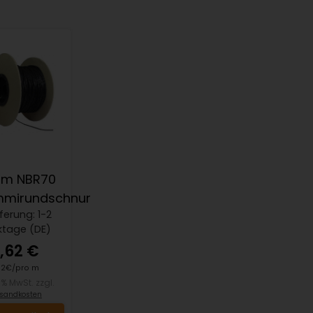
mm NBR70
mirundschnur
eferung: 1-2
ktage (DE)
,62 €
62€/pro m
19% MwSt. zzgl.
sandkosten