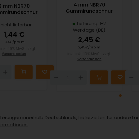
4 mm NBR70
2 mm NBR70
Gummirundschnur
mirundschnur
Lieferung: 1-2
nicht lieferbar
Werktage (DE)
1,44 €
2,45 €
1,44€/pro m
2,45€/pro m
. inkl. 19% MwSt. zzgl.
inkl. inkl. 19% MwSt. zzgl.
Versandkosten
Versandkosten
n
Up
Down
Up
Lieferungen innerhalb Deutschlands, Lieferzeiten für andere 
formationen