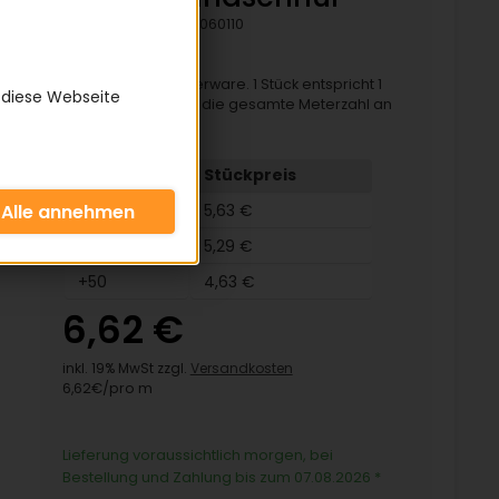
Artikelnummer:
D060110
Rundschnur in Meterware. 1 Stück entspricht 1
 diese Webseite
Meter. Sie erhalten die gesamte Meterzahl an
einem Stück.
Menge
Stückpreis
5-9
5,63 €
10-49
5,29 €
+50
4,63 €
6,62 €
inkl. 19% MwSt zzgl.
Versandkosten
6,62€/pro m
Lieferung voraussichtlich morgen, bei
Bestellung und Zahlung bis zum 07.08.2026
*