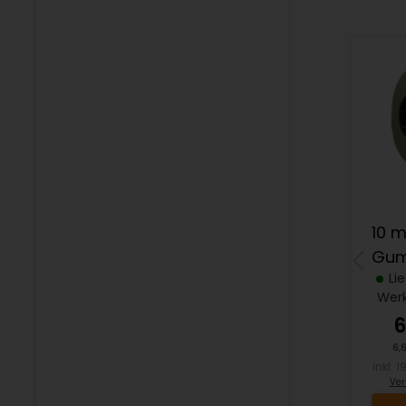
10 
Gum
Li
Wer
6
6,
inkl. 
Ver