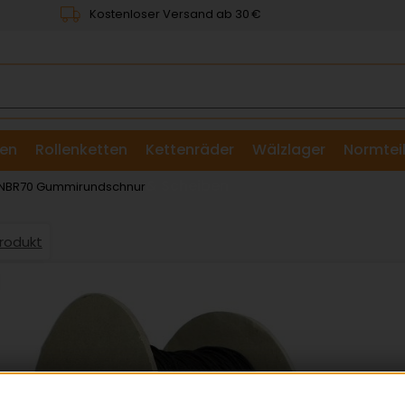
Kostenloser Versand ab 30 €
en
Rollenketten
Kettenräder
Wälzlager
Normtei
& Scheiben
NBR70 Gummirundschnur
Produkt