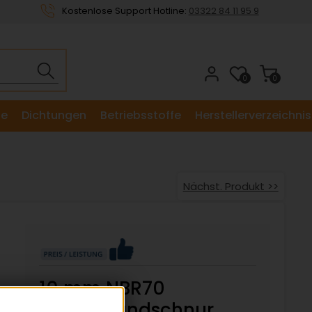
Kostenlose Support Hotline:
03322 84 11 95 9
0
0
le
Dichtungen
Betriebsstoffe
Herstellerverzeichnis
Nächst. Produkt >>
10 mm NBR70
Gummirundschnur