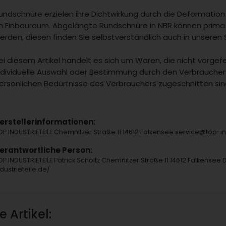
undschnüre erzielen ihre Dichtwirkung durch die Deformatio
m Einbauraum. Abgelängte Rundschnüre in NBR können prima 
erden, diesen finden Sie selbstverständlich auch in unseren 
ei diesem Artikel handelt es sich um Waren, die nicht vorgefe
ndividuelle Auswahl oder Bestimmung durch den Verbraucher 
ersönlichen Bedürfnisse des Verbrauchers zugeschnitten sin
erstellerinformationen:
OP INDUSTRIETEILE Chemnitzer Straße 11 14612 Falkensee service@top-
erantwortliche Person:
OP INDUSTRIETEILE Patrick Scholtz Chemnitzer Straße 11 14612 Falkensee 
ndustrieteile.de/
 Artikel: