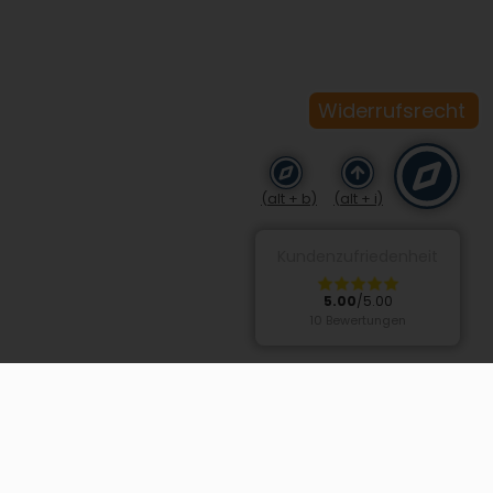
Widerrufsrecht
(alt + b)
(alt + i)
Kundenzufriedenheit
5.00
/5.00
10 Bewertungen