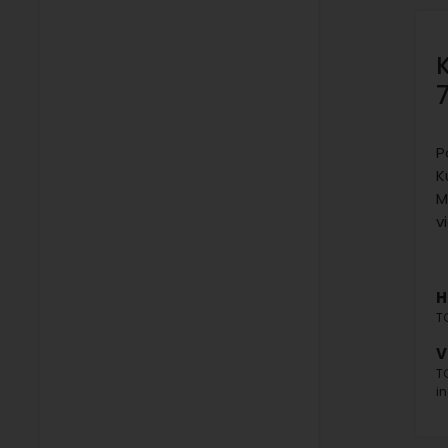
P
K
M
v
H
T
V
T
i