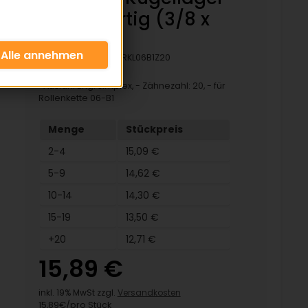
Einbaufertig (3/8 x
7/32)
Artikelnummer:
KRKL06B1Z20
-Ausführung: simplex, - Zähnezahl: 20, - für
Rollenkette 06-B1
Menge
Stückpreis
2-4
15,09 €
5-9
14,62 €
10-14
14,30 €
15-19
13,50 €
+20
12,71 €
15,89 €
inkl. 19% MwSt zzgl.
Versandkosten
15,89€/pro Stück