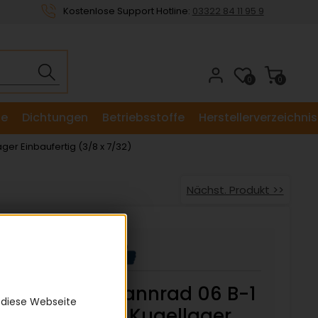
Kostenlose Support Hotline:
03322 84 11 95 9
0
0
le
Dichtungen
Betriebsstoffe
Herstellerverzeichnis
er Einbaufertig (3/8 x 7/32)
Nächst. Produkt >>
Kettenspannrad 06 B-1
 diese Webseite
Z=20 mit Kugellager