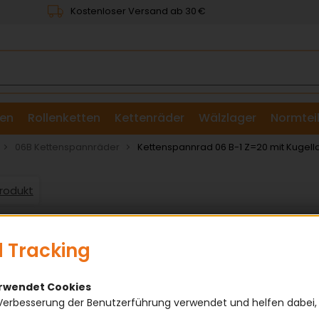
Kostenloser Versand ab 30 €
en
Rollenketten
Kettenräder
Wälzlager
Normtei
& Scheiben
06B Kettenspannräder
Kettenspannrad 06 B-1 Z=20 mit Kugellag
Produkt
 Tracking
erwendet Cookies
Verbesserung der Benutzerführung verwendet und helfen dabei,