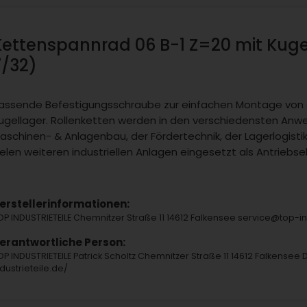
Kettenspannrad 06 B-1 Z=20 mit Kugel
7/32)
assende Befestigungsschraube zur einfachen Montage von 
ugellager. Rollenketten werden in den verschiedensten A
aschinen- & Anlagenbau, der Fördertechnik, der Lagerlogisti
ielen weiteren industriellen Anlagen eingesetzt als Antriebs
erstellerinformationen:
OP INDUSTRIETEILE Chemnitzer Straße 11 14612 Falkensee service@top-
erantwortliche Person:
OP INDUSTRIETEILE Patrick Scholtz Chemnitzer Straße 11 14612 Falkensee 
ndustrieteile.de/