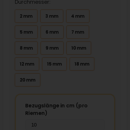
Durchmesser:
2 mm
3 mm
4 mm
5 mm
6 mm
7 mm
8 mm
9 mm
10 mm
12 mm
15 mm
18 mm
20 mm
Bezugslänge in cm (pro
Riemen)