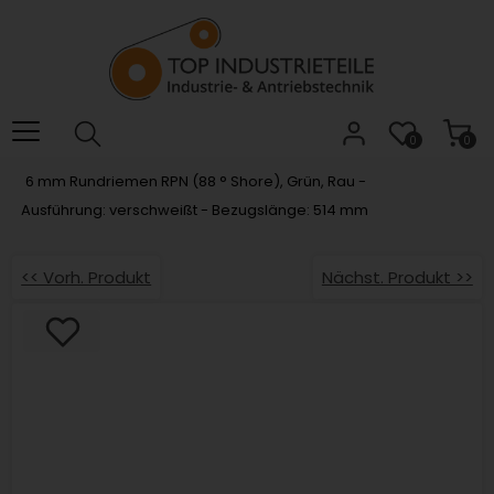
Willkommen.
Verwenden
Sie
ALT
+
B
0
0
für
6 mm Rundriemen RPN (88 ° Shore), Grün, Rau -
das
Ausführung: verschweißt - Bezugslänge: 514 mm
Barrierefreiheitsmenü
und
ALT
<< Vorh. Produkt
Nächst. Produkt >>
+
I,
um
direkt
zum
Inhalt
zu
springen.