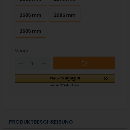
2585 mm
2595 mm
2605 mm
Menge:
Down
Up
PRODUKTBESCHREIBUNG