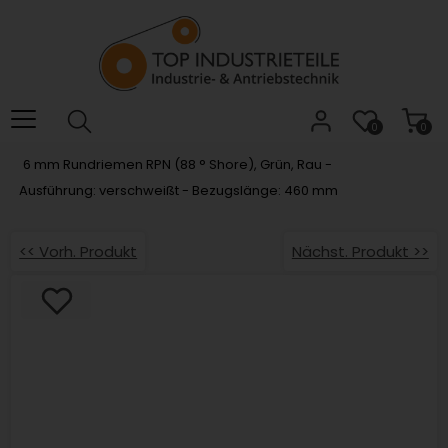
Willkommen.
Verwenden
Sie
ALT
+
B
0
0
für
6 mm Rundriemen RPN (88 ° Shore), Grün, Rau -
das
Ausführung: verschweißt - Bezugslänge: 460 mm
Barrierefreiheitsmenü
und
ALT
<< Vorh. Produkt
Nächst. Produkt >>
+
I,
um
direkt
zum
Inhalt
zu
springen.