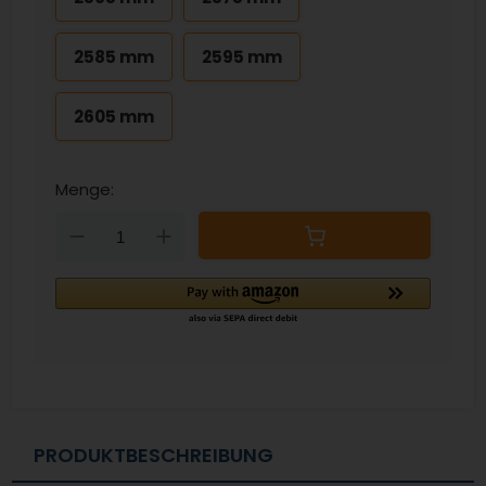
2585 mm
2595 mm
2605 mm
Menge:
Down
Up
PRODUKTBESCHREIBUNG