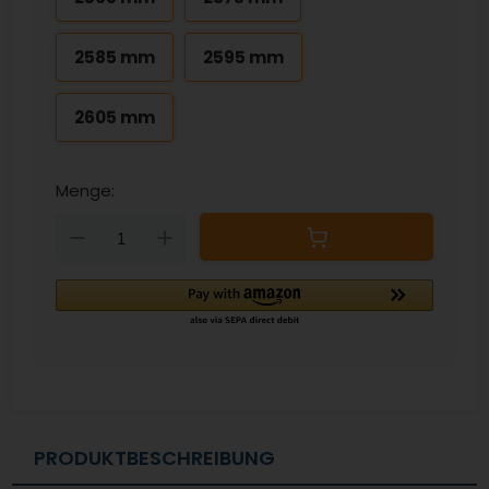
2585 mm
2595 mm
2605 mm
Menge:
Down
Up
PRODUKTBESCHREIBUNG