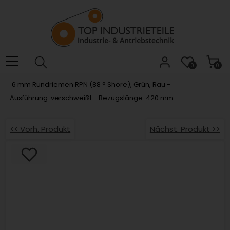
Willkommen.
Verwenden
Sie
ALT
+
B
0
0
für
6 mm Rundriemen RPN (88 ° Shore), Grün, Rau -
das
Ausführung: verschweißt - Bezugslänge: 420 mm
Barrierefreiheitsmenü
und
ALT
<< Vorh. Produkt
Nächst. Produkt >>
+
I,
um
direkt
zum
Inhalt
zu
springen.