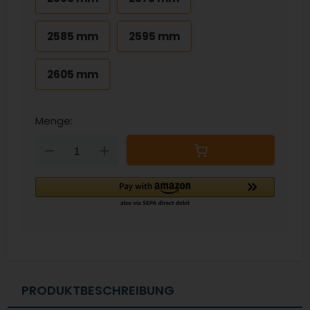
2585 mm
2595 mm
2605 mm
Menge:
Down
Up
PRODUKTBESCHREIBUNG