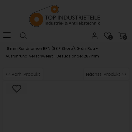
Willkommen.
Verwenden
Sie
ALT
+
B
0
0
für
6 mm Rundriemen RPN (88 ° Shore), Grün, Rau -
das
Ausführung: verschweißt - Bezugslänge: 287 mm
Barrierefreiheitsmenü
und
ALT
<< Vorh. Produkt
Nächst. Produkt >>
+
I,
um
direkt
zum
Inhalt
zu
springen.