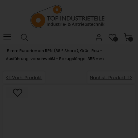
Willkommen.
Verwenden
Sie
ALT
+
B
0
0
für
5 mm Rundriemen RPN (88 ° Shore), Grün, Rau -
das
Ausführung: verschweißt - Bezugslänge: 355 mm
Barrierefreiheitsmenü
und
ALT
<< Vorh. Produkt
Nächst. Produkt >>
+
I,
um
direkt
zum
Inhalt
zu
springen.