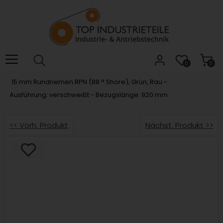
Willkommen.
Verwenden
Sie
ALT
+
B
0
0
für
15 mm Rundriemen RPN (88 ° Shore), Grün, Rau -
das
Ausführung: verschweißt - Bezugslänge: 920 mm
Barrierefreiheitsmenü
und
ALT
<< Vorh. Produkt
Nächst. Produkt >>
+
I,
um
direkt
zum
Inhalt
zu
springen.