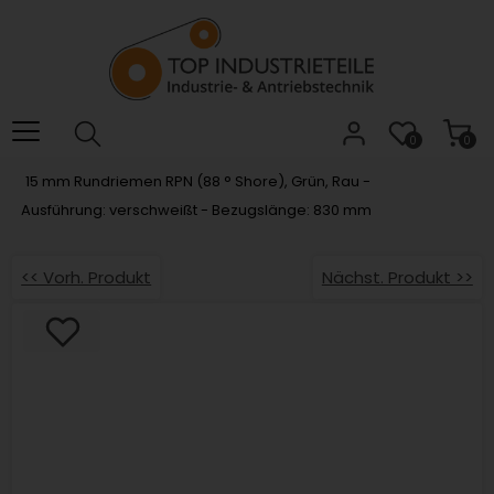
Willkommen.
Verwenden
Sie
ALT
+
B
0
0
für
15 mm Rundriemen RPN (88 ° Shore), Grün, Rau -
das
Ausführung: verschweißt - Bezugslänge: 830 mm
Barrierefreiheitsmenü
und
ALT
<< Vorh. Produkt
Nächst. Produkt >>
+
I,
um
direkt
zum
Inhalt
zu
springen.