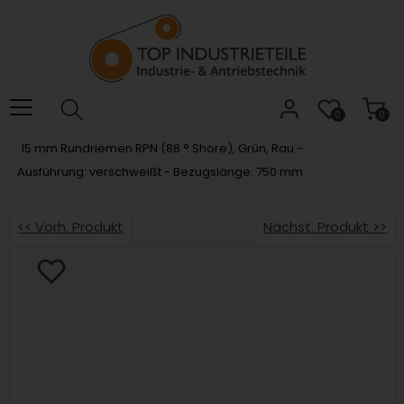
Willkommen.
Verwenden
Sie
ALT
+
B
0
0
für
15 mm Rundriemen RPN (88 ° Shore), Grün, Rau -
das
Ausführung: verschweißt - Bezugslänge: 750 mm
Barrierefreiheitsmenü
und
ALT
<< Vorh. Produkt
Nächst. Produkt >>
+
I,
um
direkt
zum
Inhalt
zu
springen.