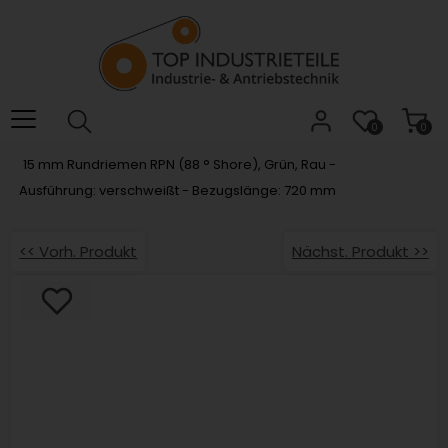
Willkommen.
Verwenden
Sie
ALT
+
B
0
0
für
15 mm Rundriemen RPN (88 ° Shore), Grün, Rau -
das
Ausführung: verschweißt - Bezugslänge: 720 mm
Barrierefreiheitsmenü
und
ALT
<< Vorh. Produkt
Nächst. Produkt >>
+
I,
um
direkt
zum
Inhalt
zu
springen.