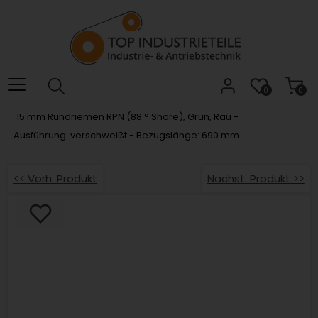
Willkommen.
Verwenden
Sie
ALT
+
B
0
0
für
15 mm Rundriemen RPN (88 ° Shore), Grün, Rau -
das
Ausführung: verschweißt - Bezugslänge: 690 mm
Barrierefreiheitsmenü
und
ALT
<< Vorh. Produkt
Nächst. Produkt >>
+
I,
um
direkt
zum
Inhalt
zu
springen.