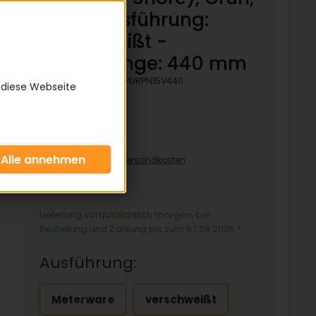
Rau - Ausführung:
verschweißt -
Bezugslänge: 440 mm
Artikelnummer:
KPURPN15V440
 diese Webseite
11,64 €
inkl. 19% MwSt zzgl.
Versandkosten
11,64€/pro Stück
Lieferung voraussichtlich morgen, bei
Bestellung und Zahlung bis zum 07.08.2026
*
Ausführung:
Meterware
verschweißt