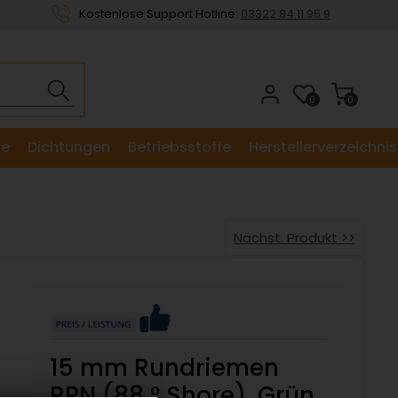
Kostenlose Support Hotline:
03322 84 11 95 9
0
0
le
Dichtungen
Betriebsstoffe
Herstellerverzeichnis
Nächst. Produkt >>
15 mm Rundriemen
RPN (88 ° Shore), Grün,