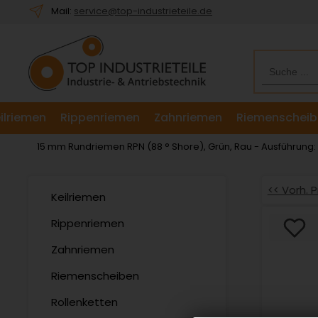
Willkommen.
Mail:
service@top-industrieteile.de
Verwenden
Sie
ALT
+
B
für
ilriemen
Rippenriemen
Zahnriemen
Riemenscheib
das
Barrierefreiheitsmenü
15 mm Rundriemen RPN (88 ° Shore), Grün, Rau - Ausführung
und
ALT
+
<< Vorh. 
Keilriemen
I,
um
Rippenriemen
direkt
Zahnriemen
zum
Inhalt
Riemenscheiben
zu
springen.
Rollenketten