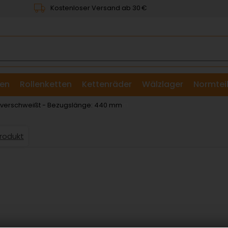
Kostenloser Versand ab 30 €
en
Rollenketten
Kettenräder
Wälzlager
Normtei
& Scheiben
: verschweißt - Bezugslänge: 440 mm
Produkt